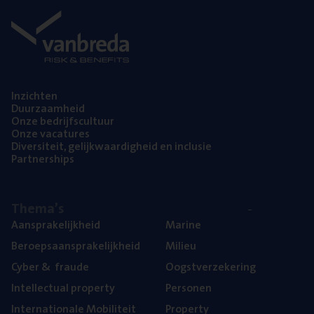
Inzich­ten
Duur­zaam­heid
Onze bedrijfs­cul­tuur
Onze vaca­tu­res
Diver­si­teit, gelijk­waar­dig­heid en inclusie
Part­ner­ships
The­ma’s
Aan­spra­ke­lijk­heid
Mari­ne
Beroeps­aan­spra­ke­lijk­heid
Mili­eu
Cyber
&
fraude
Oogst­ver­ze­ke­ring
Intel­lec­tu­al property
Per­so­nen
Inter­na­ti­o­na­le Mobiliteit
Pro­per­ty