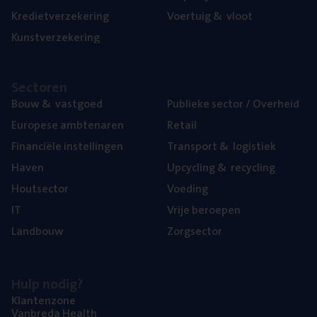
Kre­diet­ver­ze­ke­ring
Voer­tuig
&
vloot
Kunst­ver­ze­ke­ring
Sec­to­ren
Bouw
&
vastgoed
Publie­ke sec­tor / Overheid
Euro­pe­se ambtenaren
Retail
Finan­ci­ë­le instellingen
Trans­port
&
logistiek
Haven
Upcy­cling
&
recycling
Hout­sec­tor
Voe­ding
IT
Vrije beroe­pen
Land­bouw
Zorg­sec­tor
Hulp nodig?
Klan­ten­zo­ne
Van­b­re­da Health