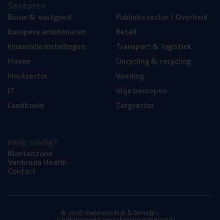
Sec­to­ren
Bouw
&
vastgoed
Publie­ke sec­tor / Overheid
Euro­pe­se ambtenaren
Retail
Finan­ci­ë­le instellingen
Trans­port
&
logistiek
Haven
Upcy­cling
&
recycling
Hout­sec­tor
Voe­ding
IT
Vrije beroe­pen
Land­bouw
Zorg­sec­tor
Hulp nodig?
Klan­ten­zo­ne
Van­b­re­da Health
Con­tact
© 2026 Vanbreda Risk & Benefits
Gedragsregels verzekeringsmakelaardij