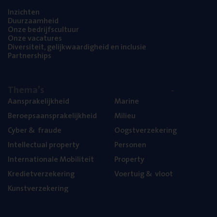
Inzich­ten
Duur­zaam­heid
Onze bedrijfs­cul­tuur
Onze vaca­tu­res
Diver­si­teit, gelijk­waar­dig­heid en inclusie
Part­ner­ships
The­ma’s
Aan­spra­ke­lijk­heid
Mari­ne
Beroeps­aan­spra­ke­lijk­heid
Mili­eu
Cyber
&
fraude
Oogst­ver­ze­ke­ring
Intel­lec­tu­al property
Per­so­nen
Inter­na­ti­o­na­le Mobiliteit
Pro­per­ty
Kre­diet­ver­ze­ke­ring
Voer­tuig
&
vloot
Kunst­ver­ze­ke­ring