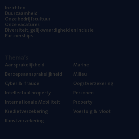
Inzich­ten
Duur­zaam­heid
Onze bedrijfs­cul­tuur
Onze vaca­tu­res
Diver­si­teit, gelijk­waar­dig­heid en inclusie
Part­ner­ships
The­ma’s
Aan­spra­ke­lijk­heid
Mari­ne
Beroeps­aan­spra­ke­lijk­heid
Mili­eu
Cyber
&
fraude
Oogst­ver­ze­ke­ring
Intel­lec­tu­al property
Per­so­nen
Inter­na­ti­o­na­le Mobiliteit
Pro­per­ty
Kre­diet­ver­ze­ke­ring
Voer­tuig
&
vloot
Kunst­ver­ze­ke­ring