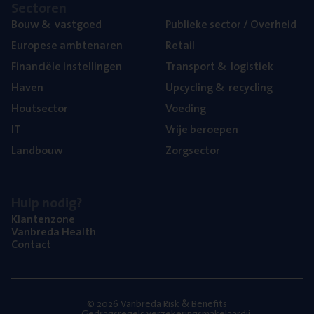
Sec­to­ren
Bouw
&
vastgoed
Publie­ke sec­tor / Overheid
Euro­pe­se ambtenaren
Retail
Finan­ci­ë­le instellingen
Trans­port
&
logistiek
Haven
Upcy­cling
&
recycling
Hout­sec­tor
Voe­ding
IT
Vrije beroe­pen
Land­bouw
Zorg­sec­tor
Hulp nodig?
Klan­ten­zo­ne
Van­b­re­da Health
Con­tact
© 2026 Vanbreda Risk & Benefits
Gedragsregels verzekeringsmakelaardij