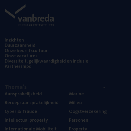
Inzich­ten
Duur­zaam­heid
Onze bedrijfs­cul­tuur
Onze vaca­tu­res
Diver­si­teit, gelijk­waar­dig­heid en inclusie
Part­ner­ships
The­ma’s
Aan­spra­ke­lijk­heid
Mari­ne
Beroeps­aan­spra­ke­lijk­heid
Mili­eu
Cyber
&
fraude
Oogst­ver­ze­ke­ring
Intel­lec­tu­al property
Per­so­nen
Inter­na­ti­o­na­le Mobiliteit
Pro­per­ty