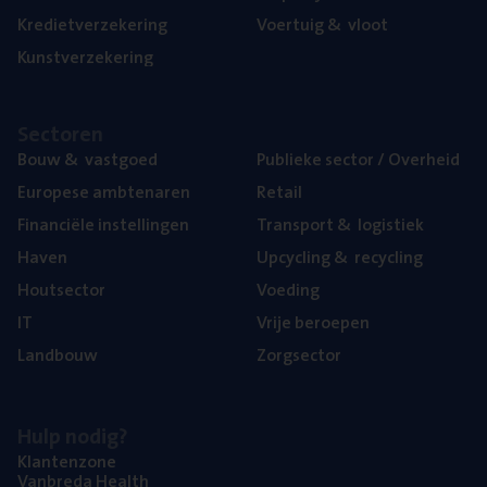
Kre­diet­ver­ze­ke­ring
Voer­tuig
&
vloot
Kunst­ver­ze­ke­ring
Sec­to­ren
Bouw
&
vastgoed
Publie­ke sec­tor / Overheid
Euro­pe­se ambtenaren
Retail
Finan­ci­ë­le instellingen
Trans­port
&
logistiek
Haven
Upcy­cling
&
recycling
Hout­sec­tor
Voe­ding
IT
Vrije beroe­pen
Land­bouw
Zorg­sec­tor
Hulp nodig?
Klan­ten­zo­ne
Van­b­re­da Health