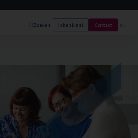
Zoeken
Ik ben klant
Contact
NL