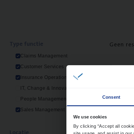
Type func­tie
Geen re
Claims Management
Customer Services
Insurance Operations
IT, Change & Innovation
Consent
People Management
Sales Management
We use cookies
By clicking “Accept all cooki
Loca­tie
site usage, and assist in our 