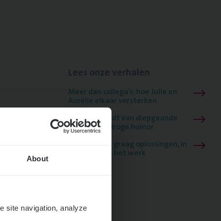
Lees onze verhalen
Meer dan collega’s: hoe Julie en
Aurélie elkaar versterken
Mathias houdt van diepgaande
dossiers én droge humor
Thalia zoekt graag oplossingen, in
games én op het werk
About
e site navigation, analyze