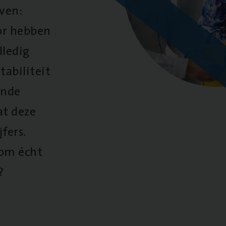
oven:
oor hebben
lledig
tabiliteit
ende
at deze
fers.
 om écht
?