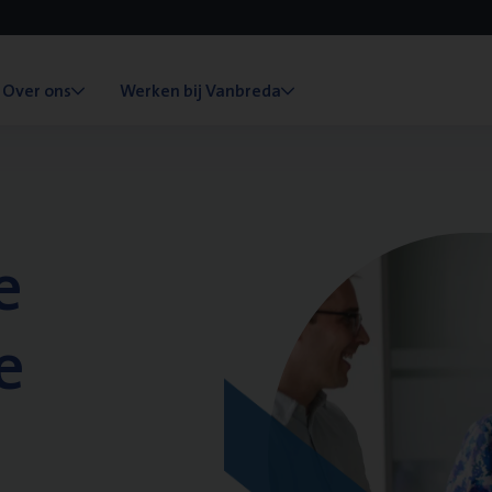
Over ons
Werken bij Vanbreda
e
e