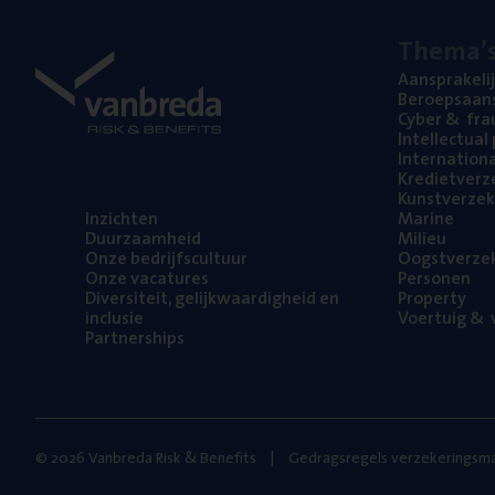
The­ma’
Aan­spra­ke­li
Beroeps­aan­s
Cyber
&
fra
Intel­lec­tu­a
Inter­na­ti­o­
Kre­diet­ver­z
Kunst­ver­ze­k
Inzich­ten
Mari­ne
Duur­zaam­heid
Mili­eu
Onze bedrijfs­cul­tuur
Oogst­ver­ze­
Onze vaca­tu­res
Per­so­nen
Diver­si­teit, gelijk­waar­dig­heid en
Pro­per­ty
inclusie
Voer­tuig
&
v
Part­ner­ships
© 2026 Vanbreda Risk & Benefits
Gedragsregels verzekeringsma