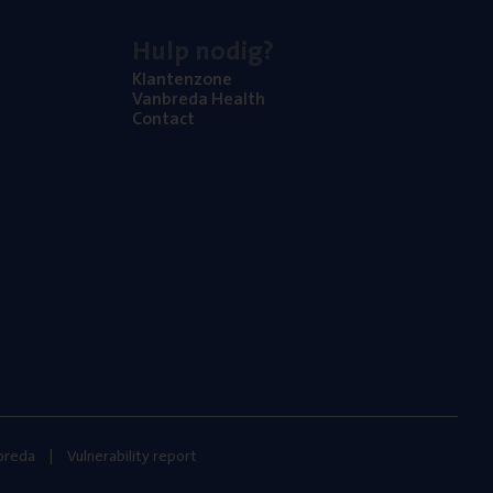
Hulp nodig?
Klan­ten­zo­ne
Van­b­re­da Health
Con­tact
nbreda
Vulnerability report