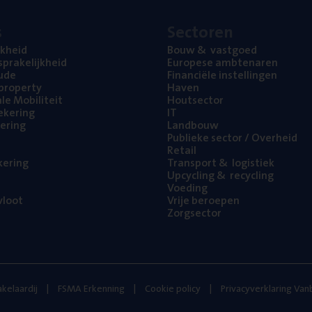
s
Sec­to­ren
jk­heid
Bouw
&
vastgoed
pra­ke­lijk­heid
Euro­pe­se ambtenaren
ude
Finan­ci­ë­le instellingen
l property
Haven
na­le Mobiliteit
Hout­sec­tor
e­ke­ring
IT
e­ring
Land­bouw
Publie­ke sec­tor / Overheid
Retail
ke­ring
Trans­port
&
logistiek
Upcy­cling
&
recycling
Voe­ding
loot
Vrije beroe­pen
Zorg­sec­tor
kelaardij
FSMA Erkenning
Cookie policy
Privacyverklaring Va