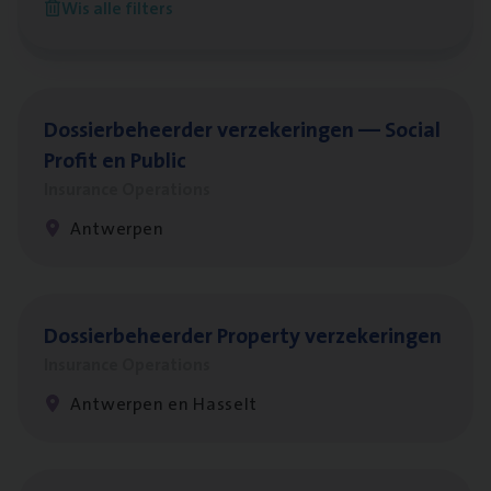
Wis alle filters
Antwerpen
Dos­sier­be­heer­der ver­ze­ke­rin­gen — Soci­al
Pro­fit en Public
Insurance Operations
Antwerpen
Dos­sier­be­heer­der Pro­per­ty verzekeringen
Insurance Operations
Antwerpen en Hasselt