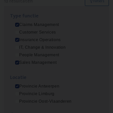
12 resultaten
Filters
Type func­tie
Scha­de Expert Fleet
Claims Management
Claims Management
Customer Services
Antwerpen
Insurance Operations
IT, Change & Innovation
People Management
Insu­ran­ce Bro­ker Trans­port
&
Logistiek
Sales Management
Sales Management
Loca­tie
Antwerpen
Provincie Antwerpen
Provincie Limburg
Insu­ran­ce Bro­ker
KMO
Provincie Oost-Vlaanderen
Sales Management