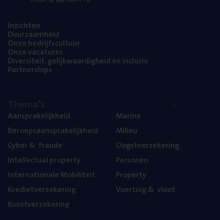
Inzich­ten
Duur­zaam­heid
Onze bedrijfs­cul­tuur
Onze vaca­tu­res
Diver­si­teit, gelijk­waar­dig­heid en inclusie
Part­ner­ships
The­ma’s
Aan­spra­ke­lijk­heid
Mari­ne
Beroeps­aan­spra­ke­lijk­heid
Mili­eu
Cyber
&
fraude
Oogst­ver­ze­ke­ring
Intel­lec­tu­al property
Per­so­nen
Inter­na­ti­o­na­le Mobiliteit
Pro­per­ty
Kre­diet­ver­ze­ke­ring
Voer­tuig
&
vloot
Kunst­ver­ze­ke­ring