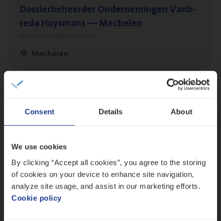
Dos­sier­be­heer­der Onder­ne­min­gen Van­b­
re­da Huys­mans — Mechelen
Insurance Operations
Mechelen
Dos­sier­be­heer­der Gewaar­borgd Inkomen
Consent
Details
About
Insurance Operations
Antwerpen
We use cookies
By clicking “Accept all cookies”, you agree to the storing
of cookies on your device to enhance site navigation,
Cor­po­ra­te Insu­ran­ce Bro­ker Property
analyze site usage, and assist in our marketing efforts.
Sales Management
Cookie policy
Antwerpen