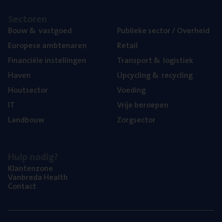
Sec­to­ren
Bouw
&
vastgoed
Publie­ke sec­tor / Overheid
Euro­pe­se ambtenaren
Retail
Finan­ci­ë­le instellingen
Trans­port
&
logistiek
Haven
Upcy­cling
&
recycling
Hout­sec­tor
Voe­ding
IT
Vrije beroe­pen
Land­bouw
Zorg­sec­tor
Hulp nodig?
Klan­ten­zo­ne
Van­b­re­da Health
Con­tact