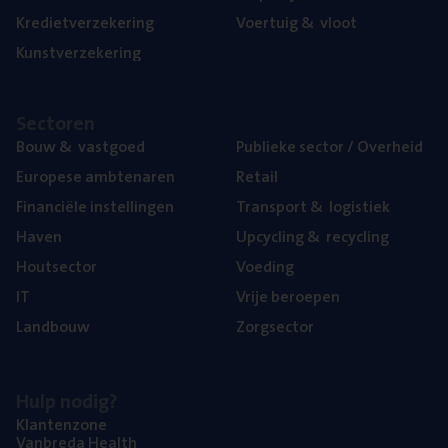
Kre­diet­ver­ze­ke­ring
Voer­tuig
&
vloot
Kunst­ver­ze­ke­ring
Sec­to­ren
Bouw
&
vastgoed
Publie­ke sec­tor / Overheid
Euro­pe­se ambtenaren
Retail
Finan­ci­ë­le instellingen
Trans­port
&
logistiek
Haven
Upcy­cling
&
recycling
Hout­sec­tor
Voe­ding
IT
Vrije beroe­pen
Land­bouw
Zorg­sec­tor
Hulp nodig?
Klan­ten­zo­ne
Van­b­re­da Health