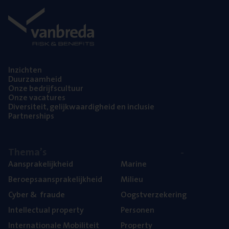
Inzich­ten
Duur­zaam­heid
Onze bedrijfs­cul­tuur
Onze vaca­tu­res
Diver­si­teit, gelijk­waar­dig­heid en inclusie
Part­ner­ships
The­ma’s
Aan­spra­ke­lijk­heid
Mari­ne
Beroeps­aan­spra­ke­lijk­heid
Mili­eu
Cyber
&
fraude
Oogst­ver­ze­ke­ring
Intel­lec­tu­al property
Per­so­nen
Inter­na­ti­o­na­le Mobiliteit
Pro­per­ty