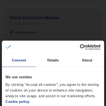
Client Exe­cu­ti­ve Marine
Insurance Operations
Antwerpen
Dos­sier­be­heer­der Pro­per­ty verzekeringen
Consent
Details
About
Insurance Operations
Antwerpen en Hasselt
We use cookies
By clicking “Accept all cookies”, you agree to the storing
of cookies on your device to enhance site navigation,
Dos­sier­be­heer­der Onder­ne­min­gen Van­b­
analyze site usage, and assist in our marketing efforts.
re­da Huys­mans — Mechelen
Cookie policy