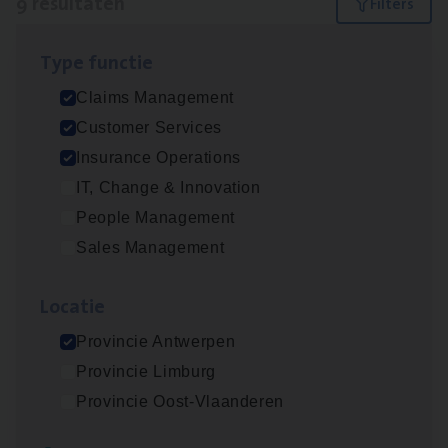
9 resultaten
Filters
Type func­tie
Dos­sier­be­heer­der ver­ze­ke­rin­gen — Soci­al
Claims Management
Pro­fit en Public
Customer Services
Insurance Operations
Insurance Operations
Antwerpen
IT, Change & Innovation
People Management
Sales Management
Claims­hand­ler Fleet
&
Bike
Claims Management
Loca­tie
Antwerpen
Provincie Antwerpen
Provincie Limburg
Provincie Oost-Vlaanderen
Advisor/​Configuratie ana­lyst Part­ner in