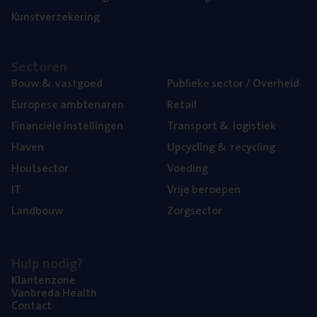
Kunst­ver­ze­ke­ring
Sec­to­ren
Bouw
&
vastgoed
Publie­ke sec­tor / Overheid
Euro­pe­se ambtenaren
Retail
Finan­ci­ë­le instellingen
Trans­port
&
logistiek
Haven
Upcy­cling
&
recycling
Hout­sec­tor
Voe­ding
IT
Vrije beroe­pen
Land­bouw
Zorg­sec­tor
Hulp nodig?
Klan­ten­zo­ne
Van­b­re­da Health
Con­tact