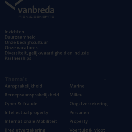
Inzich­ten
Duur­zaam­heid
Onze bedrijfs­cul­tuur
Onze vaca­tu­res
Diver­si­teit, gelijk­waar­dig­heid en inclusie
Part­ner­ships
The­ma’s
Aan­spra­ke­lijk­heid
Mari­ne
Beroeps­aan­spra­ke­lijk­heid
Mili­eu
Cyber
&
fraude
Oogst­ver­ze­ke­ring
Intel­lec­tu­al property
Per­so­nen
Inter­na­ti­o­na­le Mobiliteit
Pro­per­ty
Kre­diet­ver­ze­ke­ring
Voer­tuig
&
vloot