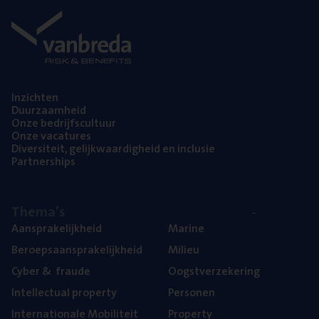
Inzich­ten
Duur­zaam­heid
Onze bedrijfs­cul­tuur
Onze vaca­tu­res
Diver­si­teit, gelijk­waar­dig­heid en inclusie
Part­ner­ships
The­ma’s
Aan­spra­ke­lijk­heid
Mari­ne
Beroeps­aan­spra­ke­lijk­heid
Mili­eu
Cyber
&
fraude
Oogst­ver­ze­ke­ring
Intel­lec­tu­al property
Per­so­nen
Inter­na­ti­o­na­le Mobiliteit
Pro­per­ty