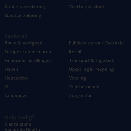
Kre­diet­ver­ze­ke­ring
Voer­tuig
&
vloot
Kunst­ver­ze­ke­ring
Sec­to­ren
Bouw
&
vastgoed
Publie­ke sec­tor / Overheid
Euro­pe­se ambtenaren
Retail
Finan­ci­ë­le instellingen
Trans­port
&
logistiek
Haven
Upcy­cling
&
recycling
Hout­sec­tor
Voe­ding
IT
Vrije beroe­pen
Land­bouw
Zorg­sec­tor
Hulp nodig?
Klan­ten­zo­ne
Van­b­re­da Health