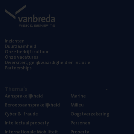
Inzich­ten
Duur­zaam­heid
Onze bedrijfs­cul­tuur
Onze vaca­tu­res
Diver­si­teit, gelijk­waar­dig­heid en inclusie
Part­ner­ships
The­ma’s
Aan­spra­ke­lijk­heid
Mari­ne
Beroeps­aan­spra­ke­lijk­heid
Mili­eu
Cyber
&
fraude
Oogst­ver­ze­ke­ring
Intel­lec­tu­al property
Per­so­nen
Inter­na­ti­o­na­le Mobiliteit
Pro­per­ty