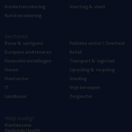
Kre­diet­ver­ze­ke­ring
Voer­tuig
&
vloot
Kunst­ver­ze­ke­ring
Sec­to­ren
Bouw
&
vastgoed
Publie­ke sec­tor / Overheid
Euro­pe­se ambtenaren
Retail
Finan­ci­ë­le instellingen
Trans­port
&
logistiek
Haven
Upcy­cling
&
recycling
Hout­sec­tor
Voe­ding
IT
Vrije beroe­pen
Land­bouw
Zorg­sec­tor
Hulp nodig?
Klan­ten­zo­ne
Van­b­re­da Health