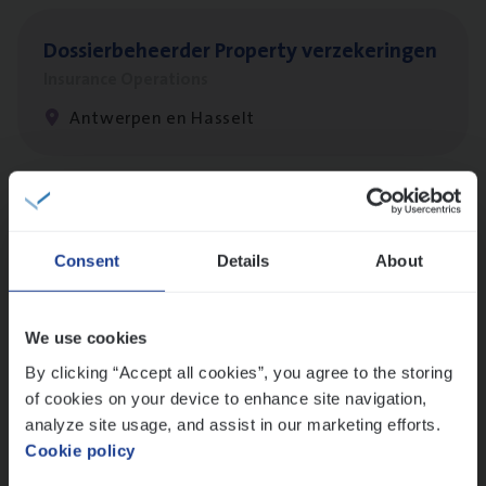
Dos­sier­be­heer­der Pro­per­ty verzekeringen
Insurance Operations
Antwerpen en Hasselt
Dos­sier­be­heer­der ver­ze­ke­rin­gen — Soci­al
Pro­fit en Public
Consent
Details
About
Insurance Operations
Antwerpen
We use cookies
By clicking “Accept all cookies”, you agree to the storing
of cookies on your device to enhance site navigation,
Scha­de Expert Fleet
analyze site usage, and assist in our marketing efforts.
Cookie policy
Claims Management