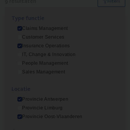
9 resultaten
Filters
Type func­tie
Advisor/​Configuratie ana­lyst Part­ner in
Claims Management
Benefits
Customer Services
Insurance Operations
Insurance Operations
Beveren
IT, Change & Innovation
People Management
Sales Management
Claims­hand­ler Fleet
&
Bike
Claims Management
Loca­tie
Antwerpen
Provincie Antwerpen
Provincie Limburg
Provincie Oost-Vlaanderen
Client Exe­cu­ti­ve Marine