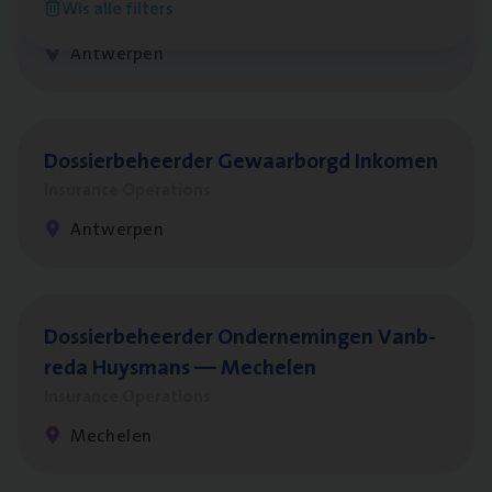
Wis alle filters
Insurance Operations
Antwerpen
Dos­sier­be­heer­der Gewaar­borgd Inkomen
Insurance Operations
Antwerpen
Dos­sier­be­heer­der Onder­ne­min­gen Van­b­
re­da Huys­mans — Mechelen
Insurance Operations
Mechelen