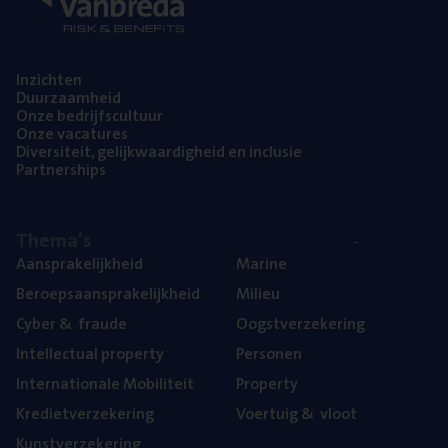
Inzich­ten
Duur­zaam­heid
Onze bedrijfs­cul­tuur
Onze vaca­tu­res
Diver­si­teit, gelijk­waar­dig­heid en inclusie
Part­ner­ships
The­ma’s
Aan­spra­ke­lijk­heid
Mari­ne
Beroeps­aan­spra­ke­lijk­heid
Mili­eu
Cyber
&
fraude
Oogst­ver­ze­ke­ring
Intel­lec­tu­al property
Per­so­nen
Inter­na­ti­o­na­le Mobiliteit
Pro­per­ty
Kre­diet­ver­ze­ke­ring
Voer­tuig
&
vloot
Kunst­ver­ze­ke­ring