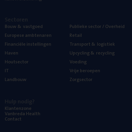
Sec­to­ren
Bouw
&
vastgoed
Publie­ke sec­tor / Overheid
Euro­pe­se ambtenaren
Retail
Finan­ci­ë­le instellingen
Trans­port
&
logistiek
Haven
Upcy­cling
&
recycling
Hout­sec­tor
Voe­ding
IT
Vrije beroe­pen
Land­bouw
Zorg­sec­tor
Hulp nodig?
Klan­ten­zo­ne
Van­b­re­da Health
Con­tact