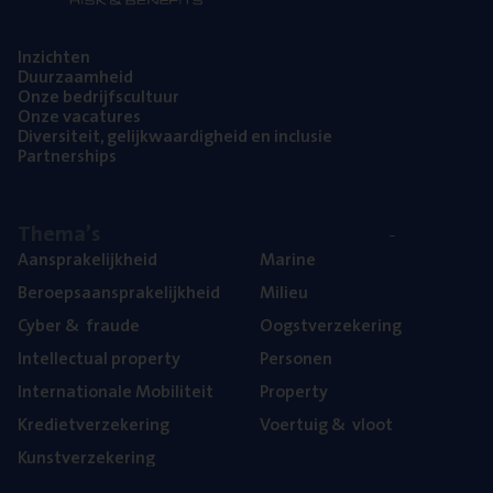
Inzich­ten
Duur­zaam­heid
Onze bedrijfs­cul­tuur
Onze vaca­tu­res
Diver­si­teit, gelijk­waar­dig­heid en inclusie
Part­ner­ships
The­ma’s
Aan­spra­ke­lijk­heid
Mari­ne
Beroeps­aan­spra­ke­lijk­heid
Mili­eu
Cyber
&
fraude
Oogst­ver­ze­ke­ring
Intel­lec­tu­al property
Per­so­nen
Inter­na­ti­o­na­le Mobiliteit
Pro­per­ty
Kre­diet­ver­ze­ke­ring
Voer­tuig
&
vloot
Kunst­ver­ze­ke­ring