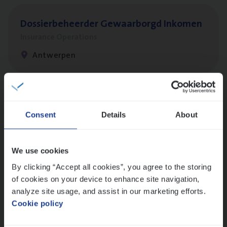
Dos­sier­be­heer­der Gewaar­borgd Inkomen
Insurance Operations
Antwerpen
Client Exe­cu­ti­ve Marine
Consent
Details
About
Insurance Operations
Antwerpen
We use cookies
By clicking “Accept all cookies”, you agree to the storing
of cookies on your device to enhance site navigation,
Claims­hand­ler Fleet
&
Bike
analyze site usage, and assist in our marketing efforts.
Claims Management
Cookie policy
Antwerpen