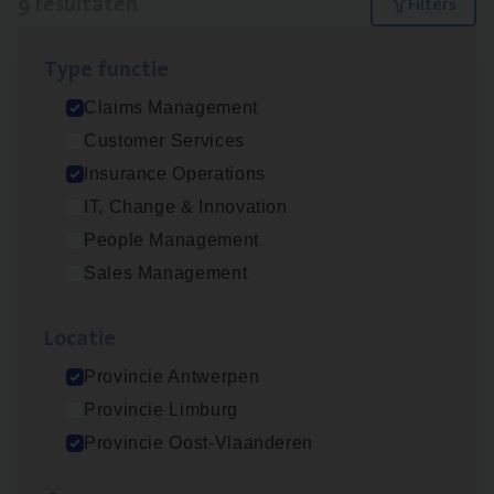
9 resultaten
Filters
Type func­tie
Scha­de­be­heer­der verzekeringen
Claims Management
Claims Management
Customer Services
Sint-Niklaas/Temse
Insurance Operations
IT, Change & Innovation
People Management
Scha­de Expert Fleet
Sales Management
Claims Management
Loca­tie
Antwerpen
Provincie Antwerpen
Provincie Limburg
Dos­sier­be­heer­der ver­ze­ke­rin­gen — Soci­al
Provincie Oost-Vlaanderen
Pro­fit en Public