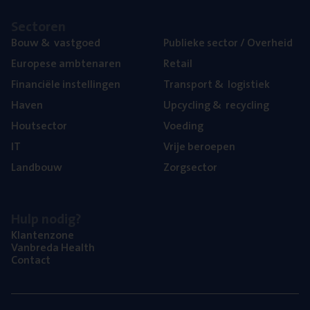
Sec­to­ren
Bouw
&
vastgoed
Publie­ke sec­tor / Overheid
Euro­pe­se ambtenaren
Retail
Finan­ci­ë­le instellingen
Trans­port
&
logistiek
Haven
Upcy­cling
&
recycling
Hout­sec­tor
Voe­ding
IT
Vrije beroe­pen
Land­bouw
Zorg­sec­tor
Hulp nodig?
Klan­ten­zo­ne
Van­b­re­da Health
Con­tact