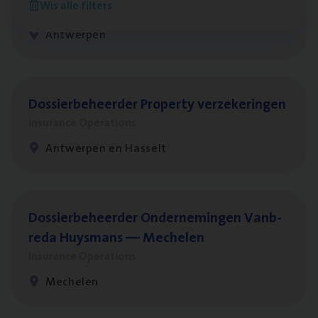
Wis alle filters
Insurance Operations
Antwerpen
Dos­sier­be­heer­der Pro­per­ty verzekeringen
Insurance Operations
Antwerpen en Hasselt
Dos­sier­be­heer­der Onder­ne­min­gen Van­b­
re­da Huys­mans — Mechelen
Insurance Operations
Mechelen