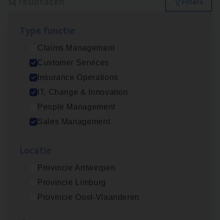
14 resultaten
Filters
Type func­tie
Dos­sier­be­heer­der ver­ze­ke­rin­gen — Soci­al
Claims Management
Pro­fit en Public
Customer Services
Insurance Operations
Insurance Operations
Antwerpen
IT, Change & Innovation
People Management
Sales Management
Advisor/​Configuratie ana­lyst Part­ner in
Benefits
Loca­tie
Insurance Operations
Provincie Antwerpen
Beveren
Provincie Limburg
Provincie Oost-Vlaanderen