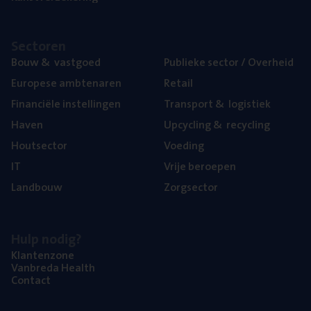
Sec­to­ren
Bouw
&
vastgoed
Publie­ke sec­tor / Overheid
Euro­pe­se ambtenaren
Retail
Finan­ci­ë­le instellingen
Trans­port
&
logistiek
Haven
Upcy­cling
&
recycling
Hout­sec­tor
Voe­ding
IT
Vrije beroe­pen
Land­bouw
Zorg­sec­tor
Hulp nodig?
Klan­ten­zo­ne
Van­b­re­da Health
Con­tact