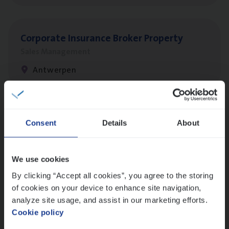
Cor­po­ra­te Insu­ran­ce Bro­ker Property
Sales Management
Antwerpen
Busi­ness Mana­ger Mari­ne Cargo
Consent
Details
About
People Management, Sales Management
Antwerpen
We use cookies
By clicking “Accept all cookies”, you agree to the storing
of cookies on your device to enhance site navigation,
Client Exe­cu­ti­ve Marine
analyze site usage, and assist in our marketing efforts.
Cookie policy
Insurance Operations