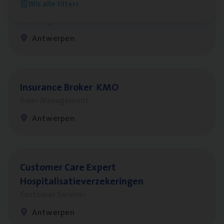
Wis alle filters
Test Ana­lyst
IT, Change & Innovation
Antwerpen
Insu­ran­ce Bro­ker
KMO
Sales Management
Antwerpen
Cus­to­mer Care Expert
Hospitalisatieverzekeringen
Customer Services
Antwerpen