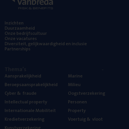
Inzich­ten
Duur­zaam­heid
Onze bedrijfs­cul­tuur
Onze vaca­tu­res
Diver­si­teit, gelijk­waar­dig­heid en inclusie
Part­ner­ships
The­ma’s
Aan­spra­ke­lijk­heid
Mari­ne
Beroeps­aan­spra­ke­lijk­heid
Mili­eu
Cyber
&
fraude
Oogst­ver­ze­ke­ring
Intel­lec­tu­al property
Per­so­nen
Inter­na­ti­o­na­le Mobiliteit
Pro­per­ty
Kre­diet­ver­ze­ke­ring
Voer­tuig
&
vloot
Kunst­ver­ze­ke­ring