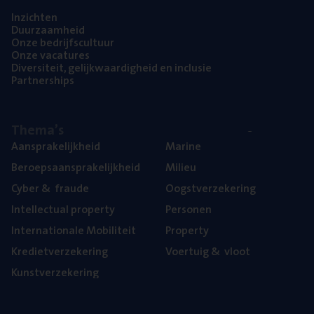
Inzich­ten
Duur­zaam­heid
Onze bedrijfs­cul­tuur
Onze vaca­tu­res
Diver­si­teit, gelijk­waar­dig­heid en inclusie
Part­ner­ships
The­ma’s
Aan­spra­ke­lijk­heid
Mari­ne
Beroeps­aan­spra­ke­lijk­heid
Mili­eu
Cyber
&
fraude
Oogst­ver­ze­ke­ring
Intel­lec­tu­al property
Per­so­nen
Inter­na­ti­o­na­le Mobiliteit
Pro­per­ty
Kre­diet­ver­ze­ke­ring
Voer­tuig
&
vloot
Kunst­ver­ze­ke­ring