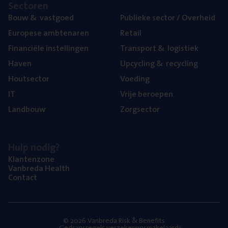
Sec­to­ren
Bouw
&
vastgoed
Publie­ke sec­tor / Overheid
Euro­pe­se ambtenaren
Retail
Finan­ci­ë­le instellingen
Trans­port
&
logistiek
Haven
Upcy­cling
&
recycling
Hout­sec­tor
Voe­ding
IT
Vrije beroe­pen
Land­bouw
Zorg­sec­tor
Hulp nodig?
Klan­ten­zo­ne
Van­b­re­da Health
Con­tact
© 2026 Vanbreda Risk & Benefits
Gedragsregels verzekeringsmakelaardij