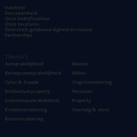
Inzich­ten
Duur­zaam­heid
Onze bedrijfs­cul­tuur
Onze vaca­tu­res
Diver­si­teit, gelijk­waar­dig­heid en inclusie
Part­ner­ships
The­ma’s
Aan­spra­ke­lijk­heid
Mari­ne
Beroeps­aan­spra­ke­lijk­heid
Mili­eu
Cyber
&
fraude
Oogst­ver­ze­ke­ring
Intel­lec­tu­al property
Per­so­nen
Inter­na­ti­o­na­le Mobiliteit
Pro­per­ty
Kre­diet­ver­ze­ke­ring
Voer­tuig
&
vloot
Kunst­ver­ze­ke­ring