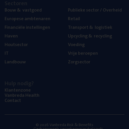
Sec­to­ren
Bouw
&
vastgoed
Publie­ke sec­tor / Overheid
Euro­pe­se ambtenaren
Retail
Finan­ci­ë­le instellingen
Trans­port
&
logistiek
Haven
Upcy­cling
&
recycling
Hout­sec­tor
Voe­ding
IT
Vrije beroe­pen
Land­bouw
Zorg­sec­tor
Hulp nodig?
Klan­ten­zo­ne
Van­b­re­da Health
Con­tact
© 2026 Vanbreda Risk & Benefits
Gedragsregels verzekeringsmakelaardij