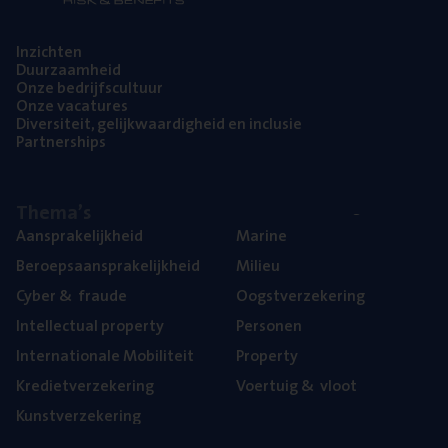
Inzich­ten
Duur­zaam­heid
Onze bedrijfs­cul­tuur
Onze vaca­tu­res
Diver­si­teit, gelijk­waar­dig­heid en inclusie
Part­ner­ships
The­ma’s
Aan­spra­ke­lijk­heid
Mari­ne
Beroeps­aan­spra­ke­lijk­heid
Mili­eu
Cyber
&
fraude
Oogst­ver­ze­ke­ring
Intel­lec­tu­al property
Per­so­nen
Inter­na­ti­o­na­le Mobiliteit
Pro­per­ty
Kre­diet­ver­ze­ke­ring
Voer­tuig
&
vloot
Kunst­ver­ze­ke­ring