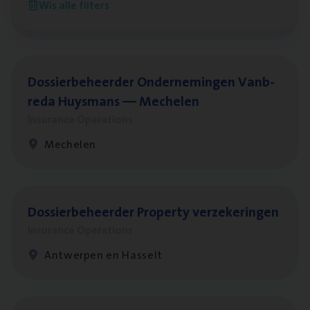
Wis alle filters
Antwerpen
Dos­sier­be­heer­der Onder­ne­min­gen Van­b­
re­da Huys­mans — Mechelen
Insurance Operations
Mechelen
Dos­sier­be­heer­der Pro­per­ty verzekeringen
Insurance Operations
Antwerpen en Hasselt