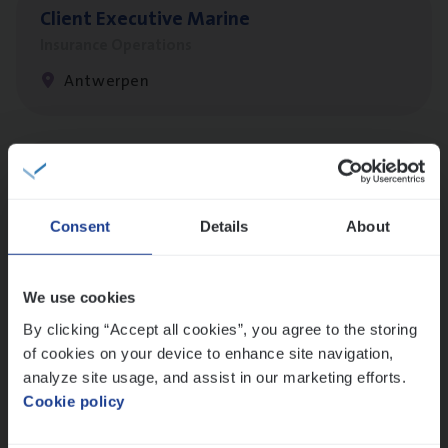
Client Exe­cu­ti­ve Marine
Insurance Operations
Antwerpen
Cus­to­mer Care Expert
Hospitalisatieverzekeringen
Consent
Details
About
Customer Services
Antwerpen
We use cookies
By clicking “Accept all cookies”, you agree to the storing
of cookies on your device to enhance site navigation,
Test Ana­lyst
analyze site usage, and assist in our marketing efforts.
IT, Change & Innovation
Cookie policy
Antwerpen