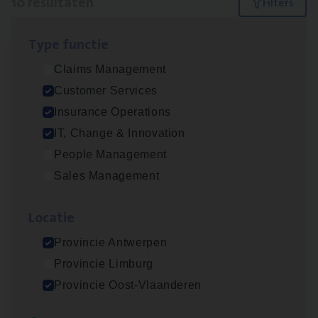
10 resultaten
Filters
Type func­tie
IT
Busi­ness Analyst
Claims Management
IT, Change & Innovation
Customer Services
Antwerpen
Insurance Operations
IT, Change & Innovation
People Management
(Agi­le)
IT
Pro­ject Manager
Sales Management
IT, Change & Innovation
Loca­tie
Antwerpen
Provincie Antwerpen
Provincie Limburg
Dos­sier­be­heer­der Gewaar­borgd Inkomen
Provincie Oost-Vlaanderen
Insurance Operations