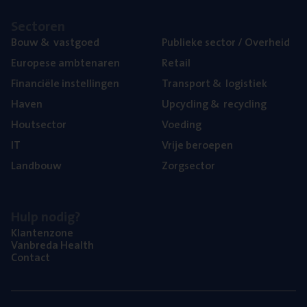
Sec­to­ren
Bouw
&
vastgoed
Publie­ke sec­tor / Overheid
Euro­pe­se ambtenaren
Retail
Finan­ci­ë­le instellingen
Trans­port
&
logistiek
Haven
Upcy­cling
&
recycling
Hout­sec­tor
Voe­ding
IT
Vrije beroe­pen
Land­bouw
Zorg­sec­tor
Hulp nodig?
Klan­ten­zo­ne
Van­b­re­da Health
Con­tact