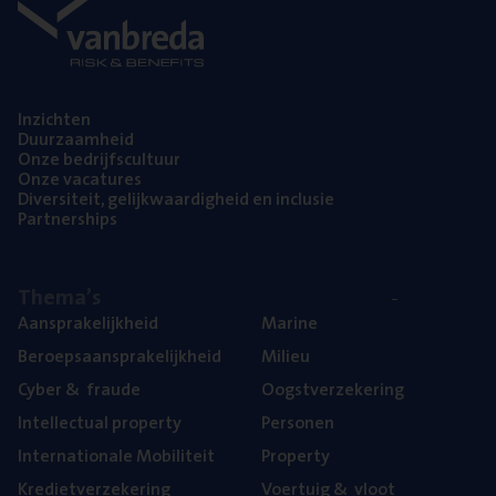
Inzich­ten
Duur­zaam­heid
Onze bedrijfs­cul­tuur
Onze vaca­tu­res
Diver­si­teit, gelijk­waar­dig­heid en inclusie
Part­ner­ships
The­ma’s
Aan­spra­ke­lijk­heid
Mari­ne
Beroeps­aan­spra­ke­lijk­heid
Mili­eu
Cyber
&
fraude
Oogst­ver­ze­ke­ring
Intel­lec­tu­al property
Per­so­nen
Inter­na­ti­o­na­le Mobiliteit
Pro­per­ty
Kre­diet­ver­ze­ke­ring
Voer­tuig
&
vloot