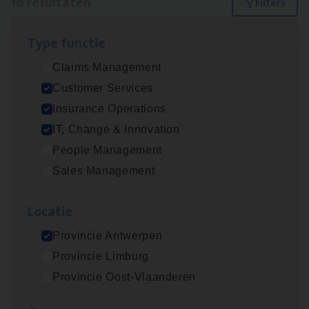
10 resultaten
Filters
Type func­tie
(Agi­le)
IT
Pro­ject Manager
Claims Management
IT, Change & Innovation
Customer Services
Antwerpen
Insurance Operations
IT, Change & Innovation
People Management
Advisor/​Configuratie ana­lyst Part­ner in
Sales Management
Benefits
Insurance Operations
Loca­tie
Beveren
Provincie Antwerpen
Provincie Limburg
Provincie Oost-Vlaanderen
Client Exe­cu­ti­ve Marine