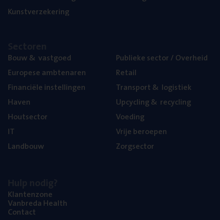
Kunst­ver­ze­ke­ring
Sec­to­ren
Bouw
&
vastgoed
Publie­ke sec­tor / Overheid
Euro­pe­se ambtenaren
Retail
Finan­ci­ë­le instellingen
Trans­port
&
logistiek
Haven
Upcy­cling
&
recycling
Hout­sec­tor
Voe­ding
IT
Vrije beroe­pen
Land­bouw
Zorg­sec­tor
Hulp nodig?
Klan­ten­zo­ne
Van­b­re­da Health
Con­tact