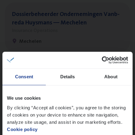
Dos­sier­be­heer­der Onder­ne­min­gen Van­b­
re­da Huys­mans — Mechelen
Insurance Operations
Mechelen
Dos­sier­be­heer­der Pro­per­ty verzekeringen
Consent
Details
About
Insurance Operations
Antwerpen en Hasselt
We use cookies
By clicking “Accept all cookies”, you agree to the storing
of cookies on your device to enhance site navigation,
Dos­sier­be­heer­der ver­ze­ke­rin­gen — Soci­al
analyze site usage, and assist in our marketing efforts.
Pro­fit en Public
Cookie policy