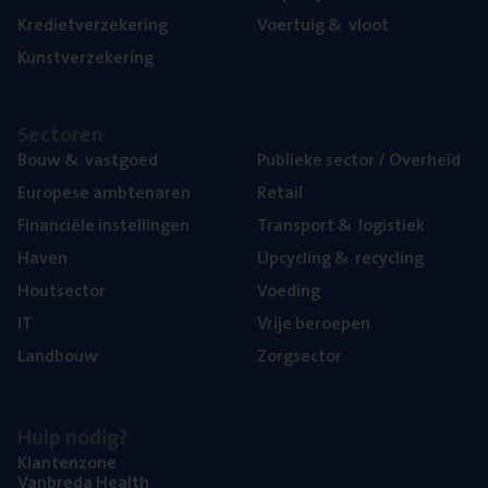
Kre­diet­ver­ze­ke­ring
Voer­tuig
&
vloot
Kunst­ver­ze­ke­ring
Sec­to­ren
Bouw
&
vastgoed
Publie­ke sec­tor / Overheid
Euro­pe­se ambtenaren
Retail
Finan­ci­ë­le instellingen
Trans­port
&
logistiek
Haven
Upcy­cling
&
recycling
Hout­sec­tor
Voe­ding
IT
Vrije beroe­pen
Land­bouw
Zorg­sec­tor
Hulp nodig?
Klan­ten­zo­ne
Van­b­re­da Health