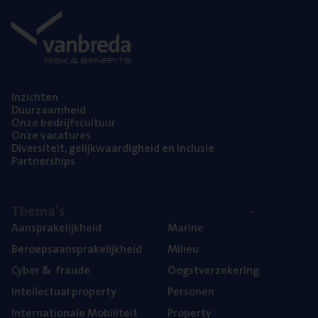
Inzich­ten
Duur­zaam­heid
Onze bedrijfs­cul­tuur
Onze vaca­tu­res
Diver­si­teit, gelijk­waar­dig­heid en inclusie
Part­ner­ships
The­ma’s
Aan­spra­ke­lijk­heid
Mari­ne
Beroeps­aan­spra­ke­lijk­heid
Mili­eu
Cyber
&
fraude
Oogst­ver­ze­ke­ring
Intel­lec­tu­al property
Per­so­nen
Inter­na­ti­o­na­le Mobiliteit
Pro­per­ty