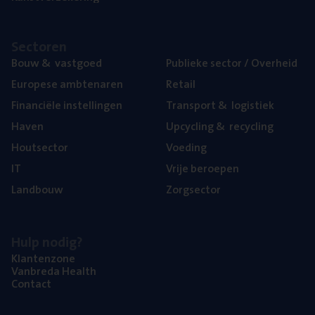
Sec­to­ren
Bouw
&
vastgoed
Publie­ke sec­tor / Overheid
Euro­pe­se ambtenaren
Retail
Finan­ci­ë­le instellingen
Trans­port
&
logistiek
Haven
Upcy­cling
&
recycling
Hout­sec­tor
Voe­ding
IT
Vrije beroe­pen
Land­bouw
Zorg­sec­tor
Hulp nodig?
Klan­ten­zo­ne
Van­b­re­da Health
Con­tact