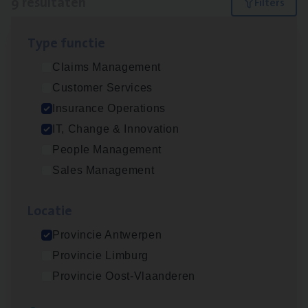
9 resultaten
Filters
Type func­tie
(Agi­le)
IT
Pro­ject Manager
Claims Management
IT, Change & Innovation
Customer Services
Antwerpen
Insurance Operations
IT, Change & Innovation
People Management
Advisor/​Configuratie ana­lyst Part­ner in
Sales Management
Benefits
Insurance Operations
Loca­tie
Beveren
Provincie Antwerpen
Provincie Limburg
Provincie Oost-Vlaanderen
Client Exe­cu­ti­ve Marine