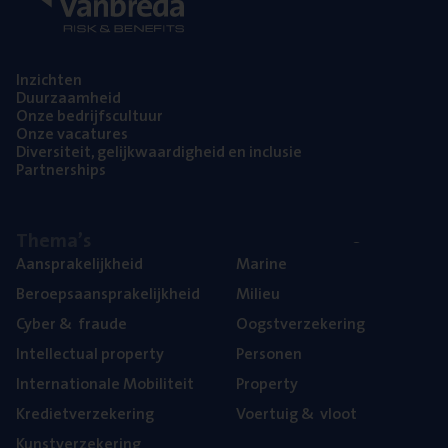
Inzich­ten
Duur­zaam­heid
Onze bedrijfs­cul­tuur
Onze vaca­tu­res
Diver­si­teit, gelijk­waar­dig­heid en inclusie
Part­ner­ships
The­ma’s
Aan­spra­ke­lijk­heid
Mari­ne
Beroeps­aan­spra­ke­lijk­heid
Mili­eu
Cyber
&
fraude
Oogst­ver­ze­ke­ring
Intel­lec­tu­al property
Per­so­nen
Inter­na­ti­o­na­le Mobiliteit
Pro­per­ty
Kre­diet­ver­ze­ke­ring
Voer­tuig
&
vloot
Kunst­ver­ze­ke­ring