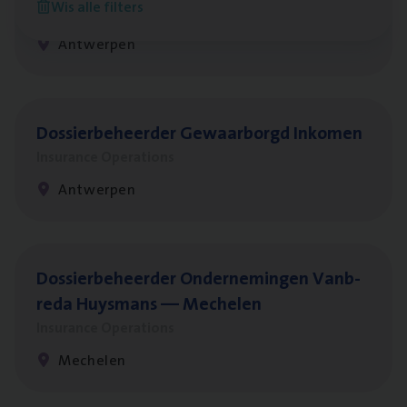
Wis alle filters
Insurance Operations
Antwerpen
Dos­sier­be­heer­der Gewaar­borgd Inkomen
Insurance Operations
Antwerpen
Dos­sier­be­heer­der Onder­ne­min­gen Van­b­
re­da Huys­mans — Mechelen
Insurance Operations
Mechelen