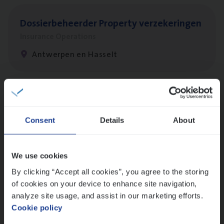
Dos­sier­be­heer­der Pro­per­ty verzekeringen
Insurance Operations
Antwerpen en Hasselt
Dos­sier­be­heer­der ver­ze­ke­rin­gen — Soci­al
Pro­fit en Public
Consent
Details
About
Insurance Operations
Antwerpen
We use cookies
By clicking “Accept all cookies”, you agree to the storing
of cookies on your device to enhance site navigation,
IT
Busi­ness Analyst
analyze site usage, and assist in our marketing efforts.
Cookie policy
IT, Change & Innovation