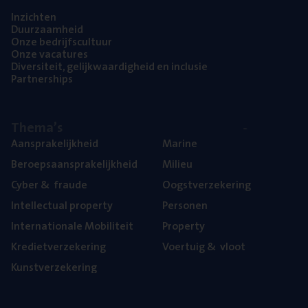
Inzich­ten
Duur­zaam­heid
Onze bedrijfs­cul­tuur
Onze vaca­tu­res
Diver­si­teit, gelijk­waar­dig­heid en inclusie
Part­ner­ships
The­ma’s
Aan­spra­ke­lijk­heid
Mari­ne
Beroeps­aan­spra­ke­lijk­heid
Mili­eu
Cyber
&
fraude
Oogst­ver­ze­ke­ring
Intel­lec­tu­al property
Per­so­nen
Inter­na­ti­o­na­le Mobiliteit
Pro­per­ty
Kre­diet­ver­ze­ke­ring
Voer­tuig
&
vloot
Kunst­ver­ze­ke­ring