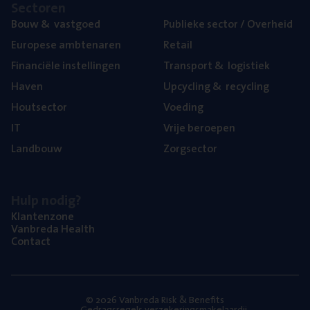
Sec­to­ren
Bouw
&
vastgoed
Publie­ke sec­tor / Overheid
Euro­pe­se ambtenaren
Retail
Finan­ci­ë­le instellingen
Trans­port
&
logistiek
Haven
Upcy­cling
&
recycling
Hout­sec­tor
Voe­ding
IT
Vrije beroe­pen
Land­bouw
Zorg­sec­tor
Hulp nodig?
Klan­ten­zo­ne
Van­b­re­da Health
Con­tact
© 2026 Vanbreda Risk & Benefits
Gedragsregels verzekeringsmakelaardij