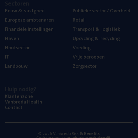
Sec­to­ren
Bouw
&
vastgoed
Publie­ke sec­tor / Overheid
Euro­pe­se ambtenaren
Retail
Finan­ci­ë­le instellingen
Trans­port
&
logistiek
Haven
Upcy­cling
&
recycling
Hout­sec­tor
Voe­ding
IT
Vrije beroe­pen
Land­bouw
Zorg­sec­tor
Hulp nodig?
Klan­ten­zo­ne
Van­b­re­da Health
Con­tact
© 2026 Vanbreda Risk & Benefits
Gedragsregels verzekeringsmakelaardij