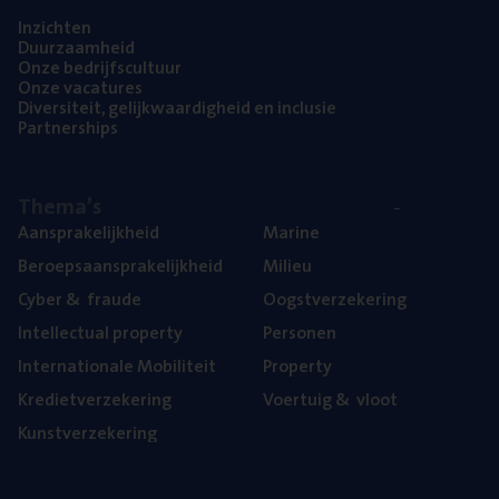
Inzich­ten
Duur­zaam­heid
Onze bedrijfs­cul­tuur
Onze vaca­tu­res
Diver­si­teit, gelijk­waar­dig­heid en inclusie
Part­ner­ships
The­ma’s
Aan­spra­ke­lijk­heid
Mari­ne
Beroeps­aan­spra­ke­lijk­heid
Mili­eu
Cyber
&
fraude
Oogst­ver­ze­ke­ring
Intel­lec­tu­al property
Per­so­nen
Inter­na­ti­o­na­le Mobiliteit
Pro­per­ty
Kre­diet­ver­ze­ke­ring
Voer­tuig
&
vloot
Kunst­ver­ze­ke­ring