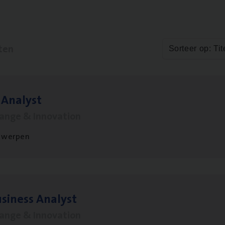
ten
Sorteer op: Tit
 Ana­lyst
hange & Innovation
twerpen
si­ness Analyst
hange & Innovation