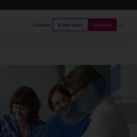
Zoeken
Ik ben klant
Contact
NL