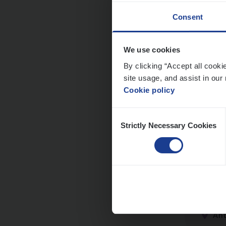
Consent
We use cookies
Dos­s
By clicking “Accept all cooki
man
site usage, and assist in our 
Cookie policy
Insur
Me
Consent
Strictly Necessary Cookies
Selection
Dos­
Insur
An