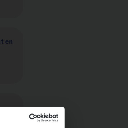
it en