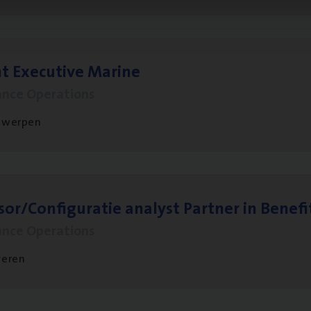
t Exe­cu­ti­ve Marine
ance Operations
twerpen
sor/​Configuratie ana­lyst Part­ner in Benefi
ance Operations
veren