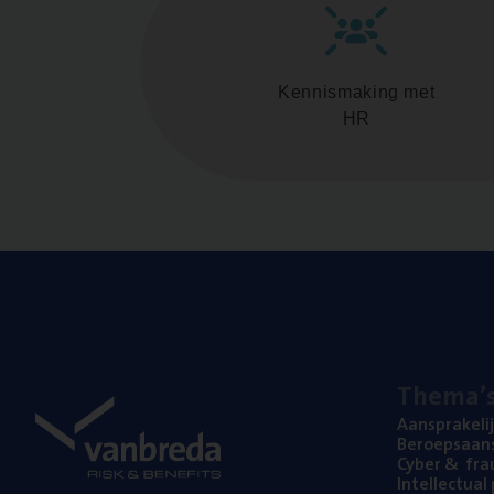
Kennismaking met
HR
The­ma’
Aan­spra­ke­li
Beroeps­aan­s
Cyber
&
fra
Intel­lec­tu­a