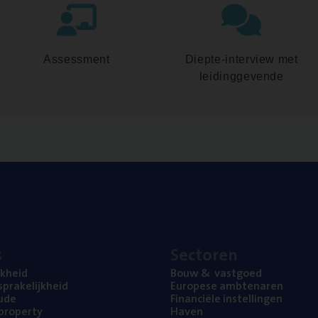
Assessment
Diepte-interview met
leidinggevende
s
Sec­to­ren
jk­heid
Bouw
&
vastgoed
pra­ke­lijk­heid
Euro­pe­se ambtenaren
ude
Finan­ci­ë­le instellingen
l property
Haven