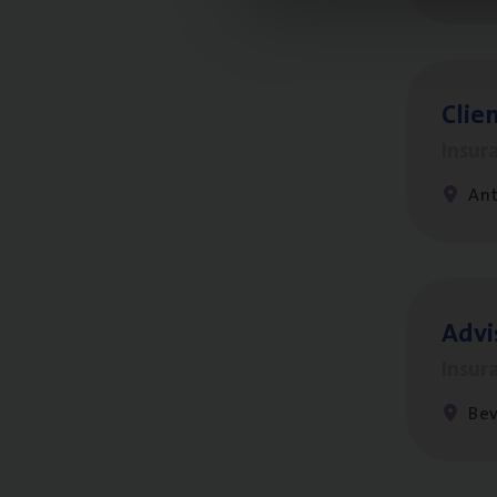
Clien
Insur
An
Advi
Insur
Be