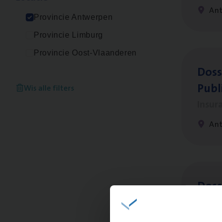
An
Provincie Antwerpen
Provincie Limburg
Provincie Oost-Vlaanderen
Dos­s
Publ
Wis alle filters
Insur
An
Dos­s
Insur
Ant