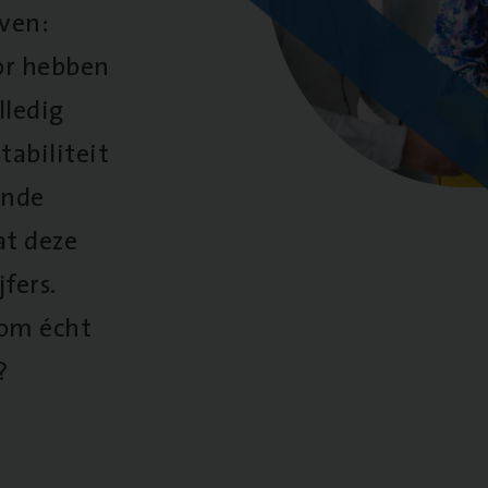
oven:
oor hebben
lledig
tabiliteit
ende
at deze
fers.
 om écht
?