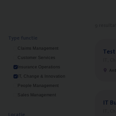
9 resulta
Type func­tie
Claims Management
Test
Customer Services
IT, C
Insurance Operations
An
IT, Change & Innovation
People Management
Sales Management
IT
Bu
IT, C
Loca­tie