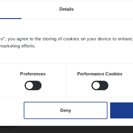
Details
ier­be­heer­der Onder­ne­min­gen Van­b­re­da 
es”, you agree to the storing of cookies on your device to enhanc
s — Mechelen
marketing efforts.
ance Operations
chelen
Preferences
Performance Cookies
sier­be­heer­der Gewaar­borgd Inkomen
Deny
ance Operations
twerpen