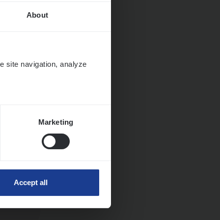
About
Huys­
e site navigation, analyze
Marketing
Accept all