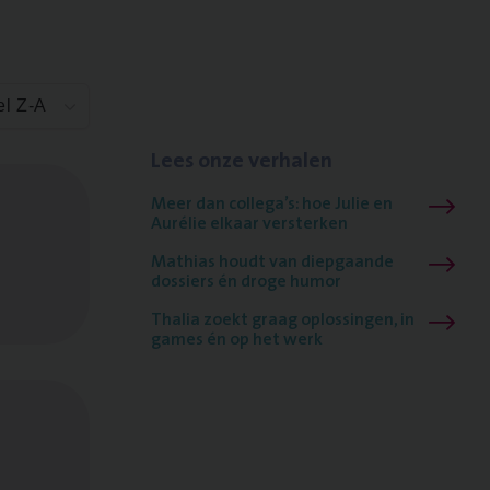
el Z-A
Lees onze verhalen
Meer dan collega’s: hoe Julie en
Aurélie elkaar versterken
Mathias houdt van diepgaande
dossiers én droge humor
Thalia zoekt graag oplossingen, in
games én op het werk