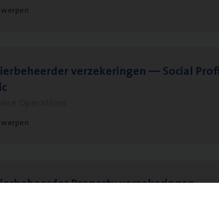
twerpen
ier­be­heer­der ver­ze­ke­rin­gen — Soci­al Pro­f
ic
ance Operations
twerpen
ier­be­heer­der Pro­per­ty verzekeringen
ance Operations
werpen en Hasselt