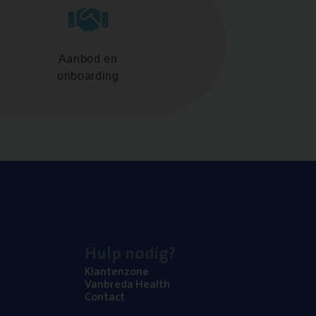
Aanbod en
onboarding
Hulp nodig?
Klan­ten­zo­ne
Van­b­re­da Health
Con­tact