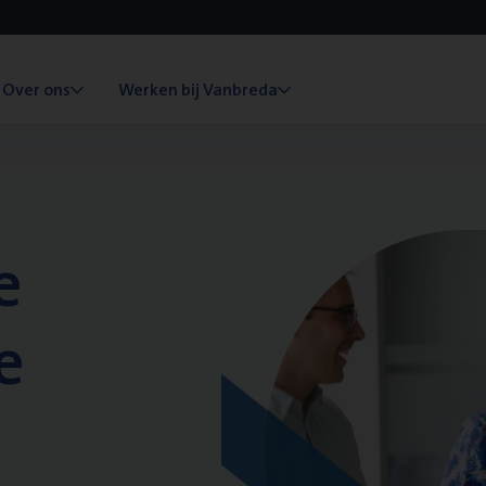
Over ons
Werken bij Vanbreda
e
e