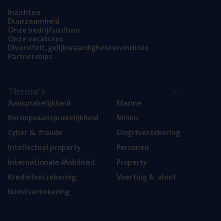
Inzich­ten
Duur­zaam­heid
Onze bedrijfs­cul­tuur
Onze vaca­tu­res
Diver­si­teit, gelijk­waar­dig­heid en inclusie
Part­ner­ships
The­ma’s
Aan­spra­ke­lijk­heid
Mari­ne
Beroeps­aan­spra­ke­lijk­heid
Mili­eu
Cyber
&
fraude
Oogst­ver­ze­ke­ring
Intel­lec­tu­al property
Per­so­nen
Inter­na­ti­o­na­le Mobiliteit
Pro­per­ty
Kre­diet­ver­ze­ke­ring
Voer­tuig
&
vloot
Kunst­ver­ze­ke­ring