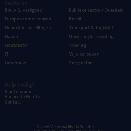
Sec­to­ren
Bouw
&
vastgoed
Publie­ke sec­tor / Overheid
Euro­pe­se ambtenaren
Retail
Finan­ci­ë­le instellingen
Trans­port
&
logistiek
Haven
Upcy­cling
&
recycling
Hout­sec­tor
Voe­ding
IT
Vrije beroe­pen
Land­bouw
Zorg­sec­tor
Hulp nodig?
Klan­ten­zo­ne
Van­b­re­da Health
Con­tact
© 2026 Vanbreda Risk & Benefits
Gedragsregels verzekeringsmakelaardij