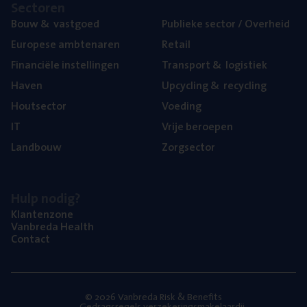
Sec­to­ren
Bouw
&
vastgoed
Publie­ke sec­tor / Overheid
Euro­pe­se ambtenaren
Retail
Finan­ci­ë­le instellingen
Trans­port
&
logistiek
Haven
Upcy­cling
&
recycling
Hout­sec­tor
Voe­ding
IT
Vrije beroe­pen
Land­bouw
Zorg­sec­tor
Hulp nodig?
Klan­ten­zo­ne
Van­b­re­da Health
Con­tact
© 2026 Vanbreda Risk & Benefits
Gedragsregels verzekeringsmakelaardij