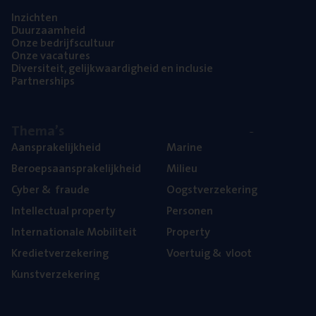
Inzich­ten
Duur­zaam­heid
Onze bedrijfs­cul­tuur
Onze vaca­tu­res
Diver­si­teit, gelijk­waar­dig­heid en inclusie
Part­ner­ships
The­ma’s
Aan­spra­ke­lijk­heid
Mari­ne
Beroeps­aan­spra­ke­lijk­heid
Mili­eu
Cyber
&
fraude
Oogst­ver­ze­ke­ring
Intel­lec­tu­al property
Per­so­nen
Inter­na­ti­o­na­le Mobiliteit
Pro­per­ty
Kre­diet­ver­ze­ke­ring
Voer­tuig
&
vloot
Kunst­ver­ze­ke­ring