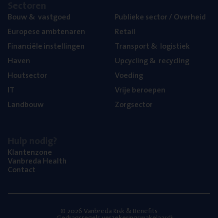
Sec­to­ren
Bouw
&
vastgoed
Publie­ke sec­tor / Overheid
Euro­pe­se ambtenaren
Retail
Finan­ci­ë­le instellingen
Trans­port
&
logistiek
Haven
Upcy­cling
&
recycling
Hout­sec­tor
Voe­ding
IT
Vrije beroe­pen
Land­bouw
Zorg­sec­tor
Hulp nodig?
Klan­ten­zo­ne
Van­b­re­da Health
Con­tact
© 2026 Vanbreda Risk & Benefits
Gedragsregels verzekeringsmakelaardij