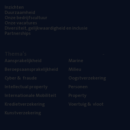
Inzich­ten
Duur­zaam­heid
Onze bedrijfs­cul­tuur
Onze vaca­tu­res
Diver­si­teit, gelijk­waar­dig­heid en inclusie
Part­ner­ships
The­ma’s
Aan­spra­ke­lijk­heid
Mari­ne
Beroeps­aan­spra­ke­lijk­heid
Mili­eu
Cyber
&
fraude
Oogst­ver­ze­ke­ring
Intel­lec­tu­al property
Per­so­nen
Inter­na­ti­o­na­le Mobiliteit
Pro­per­ty
Kre­diet­ver­ze­ke­ring
Voer­tuig
&
vloot
Kunst­ver­ze­ke­ring