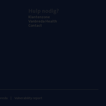
Hulp nodig?
Klan­ten­zo­ne
Van­b­re­da Health
Con­tact
nbreda
Vulnerability report