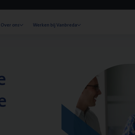
Over ons
Werken bij Vanbreda
e
e