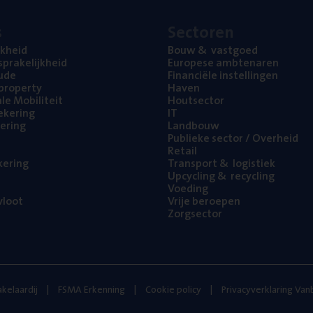
s
Sec­to­ren
jk­heid
Bouw
&
vastgoed
pra­ke­lijk­heid
Euro­pe­se ambtenaren
ude
Finan­ci­ë­le instellingen
l property
Haven
na­le Mobiliteit
Hout­sec­tor
e­ke­ring
IT
e­ring
Land­bouw
Publie­ke sec­tor / Overheid
Retail
ke­ring
Trans­port
&
logistiek
Upcy­cling
&
recycling
Voe­ding
loot
Vrije beroe­pen
Zorg­sec­tor
kelaardij
FSMA Erkenning
Cookie policy
Privacyverklaring Va