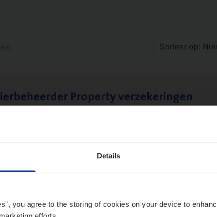
ten
Sorteer op: Ni
ier­be­heer­der Pro­per­ty verzekeringen
ance Operations
werpen en Hasselt
Details
es”, you agree to the storing of cookies on your device to enhanc
marketing efforts.