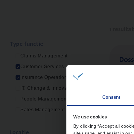
1 resulta
Type func­tie
Claims Management
Dos­s
Customer Services
Insur
Insurance Operations
Ant
IT, Change & Innovation
Consent
People Management
Sales Management
We use cookies
By clicking “Accept all cooki
Loca­tie
site usage, and assist in our 