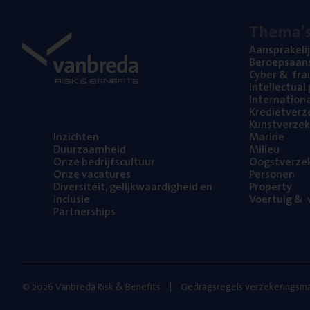
The­ma’
Aan­spra­ke­li
Beroeps­aan­s
Cyber
&
fra
Intel­lec­tu­a
Inter­na­ti­o­
Kre­diet­ver­z
Kunst­ver­ze­k
Inzich­ten
Mari­ne
Duur­zaam­heid
Mili­eu
Onze bedrijfs­cul­tuur
Oogst­ver­ze­
Onze vaca­tu­res
Per­so­nen
Diver­si­teit, gelijk­waar­dig­heid en
Pro­per­ty
inclusie
Voer­tuig
&
v
Part­ner­ships
© 2026 Vanbreda Risk & Benefits
Gedragsregels verzekeringsma