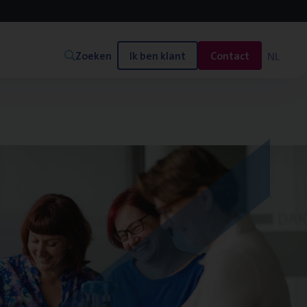
Zoeken
Ik ben klant
Contact
NL