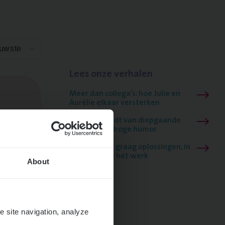
euwste
Lees onze verhalen
Meer dan collega’s: hoe Julie en
Aurélie elkaar versterken
Mathias houdt van diepgaande
dossiers én droge humor
Thalia zoekt graag oplossingen, in
games én op het werk
About
e site navigation, analyze