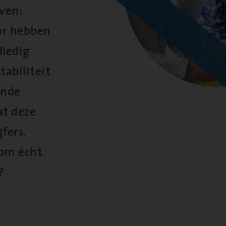
oven:
oor hebben
lledig
tabiliteit
ende
at deze
fers.
 om écht
?