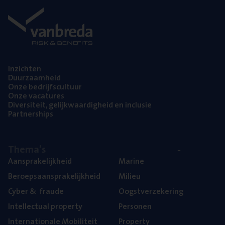
Inzich­ten
Duur­zaam­heid
Onze bedrijfs­cul­tuur
Onze vaca­tu­res
Diver­si­teit, gelijk­waar­dig­heid en inclusie
Part­ner­ships
The­ma’s
Aan­spra­ke­lijk­heid
Mari­ne
Beroeps­aan­spra­ke­lijk­heid
Mili­eu
Cyber
&
fraude
Oogst­ver­ze­ke­ring
Intel­lec­tu­al property
Per­so­nen
Inter­na­ti­o­na­le Mobiliteit
Pro­per­ty