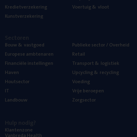
Kre­diet­ver­ze­ke­ring
Voer­tuig
&
vloot
Kunst­ver­ze­ke­ring
Sec­to­ren
Bouw
&
vastgoed
Publie­ke sec­tor / Overheid
Euro­pe­se ambtenaren
Retail
Finan­ci­ë­le instellingen
Trans­port
&
logistiek
Haven
Upcy­cling
&
recycling
Hout­sec­tor
Voe­ding
IT
Vrije beroe­pen
Land­bouw
Zorg­sec­tor
Hulp nodig?
Klan­ten­zo­ne
Van­b­re­da Health