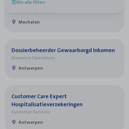
Wis alle filters
re­da Huys­mans — Mechelen
Insurance Operations
Mechelen
Dos­sier­be­heer­der Gewaar­borgd Inkomen
Insurance Operations
Antwerpen
Cus­to­mer Care Expert
Hospitalisatieverzekeringen
Customer Services
Antwerpen