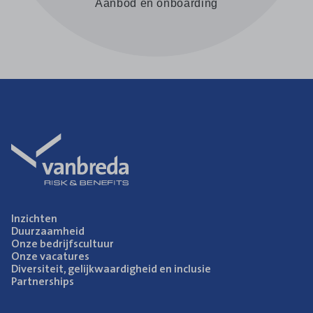
Aanbod en onboarding
Inzich­ten
Duur­zaam­heid
Onze bedrijfs­cul­tuur
Onze vaca­tu­res
Diver­si­teit, gelijk­waar­dig­heid en inclusie
Part­ner­ships