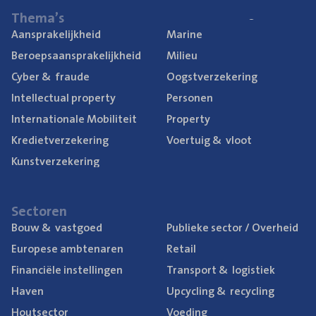
The­ma’s
Aan­spra­ke­lijk­heid
Mari­ne
Beroeps­aan­spra­ke­lijk­heid
Mili­eu
Cyber
&
fraude
Oogst­ver­ze­ke­ring
Intel­lec­tu­al property
Per­so­nen
Inter­na­ti­o­na­le Mobiliteit
Pro­per­ty
Kre­diet­ver­ze­ke­ring
Voer­tuig
&
vloot
Kunst­ver­ze­ke­ring
Sec­to­ren
Bouw
&
vastgoed
Publie­ke sec­tor / Overheid
Euro­pe­se ambtenaren
Retail
Finan­ci­ë­le instellingen
Trans­port
&
logistiek
Haven
Upcy­cling
&
recycling
Hout­sec­tor
Voe­ding