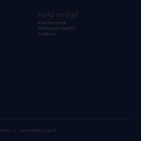
Hulp nodig?
Klan­ten­zo­ne
Van­b­re­da Health
Con­tact
nbreda
Vulnerability report