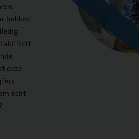
oven:
oor hebben
lledig
tabiliteit
ende
at deze
fers.
 om écht
?