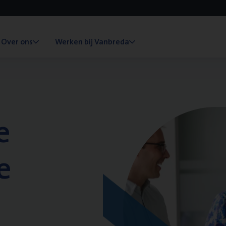
Over ons
Werken bij Vanbreda
e
e