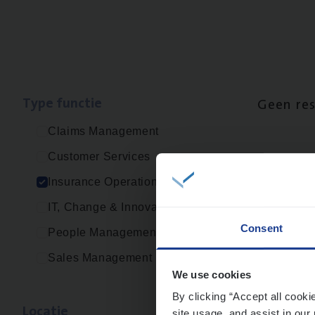
Type func­tie
Geen re
Claims Management
Customer Services
Insurance Operations
IT, Change & Innovation
Consent
People Management
Sales Management
We use cookies
By clicking “Accept all cooki
Loca­tie
site usage, and assist in our 