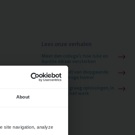
Lees onze verhalen
Meer dan collega’s: hoe Julie en
Aurélie elkaar versterken
Mathias houdt van diepgaande
dossiers én droge humor
Thalia zoekt graag oplossingen, in
games én op het werk
About
e site navigation, analyze