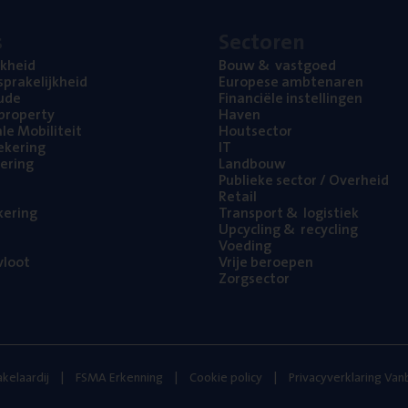
s
Sec­to­ren
jk­heid
Bouw
&
vastgoed
pra­ke­lijk­heid
Euro­pe­se ambtenaren
ude
Finan­ci­ë­le instellingen
l property
Haven
na­le Mobiliteit
Hout­sec­tor
e­ke­ring
IT
e­ring
Land­bouw
Publie­ke sec­tor / Overheid
Retail
ke­ring
Trans­port
&
logistiek
Upcy­cling
&
recycling
Voe­ding
loot
Vrije beroe­pen
Zorg­sec­tor
kelaardij
FSMA Erkenning
Cookie policy
Privacyverklaring Va