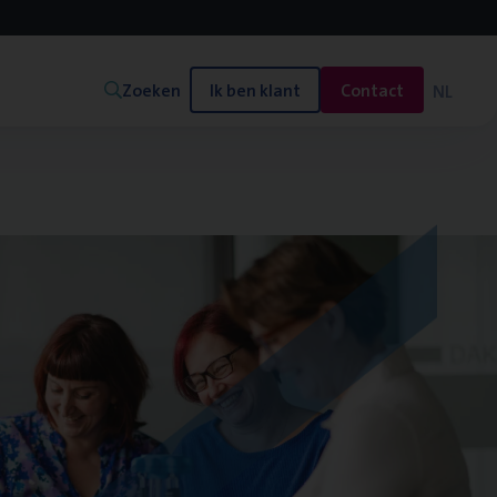
Zoeken
Ik ben klant
Contact
NL