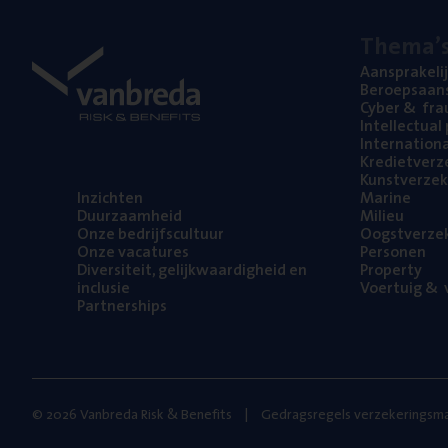
The­ma’
Aan­spra­ke­li
Beroeps­aan­s
Cyber
&
fra
Intel­lec­tu­a
Inter­na­ti­o­
Kre­diet­ver­z
Kunst­ver­ze­k
Inzich­ten
Mari­ne
Duur­zaam­heid
Mili­eu
Onze bedrijfs­cul­tuur
Oogst­ver­ze­
Onze vaca­tu­res
Per­so­nen
Diver­si­teit, gelijk­waar­dig­heid en
Pro­per­ty
inclusie
Voer­tuig
&
v
Part­ner­ships
© 2026 Vanbreda Risk & Benefits
Gedragsregels verzekeringsma