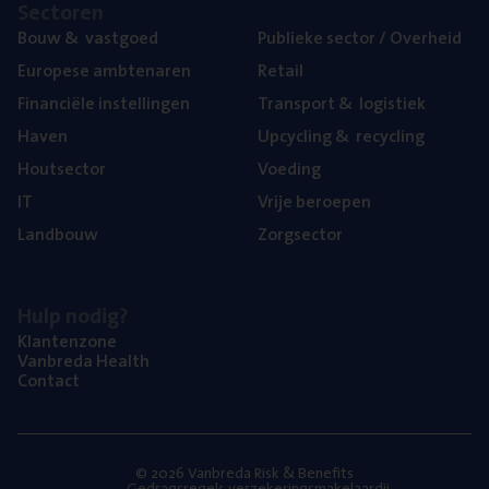
Sec­to­ren
Bouw
&
vastgoed
Publie­ke sec­tor / Overheid
Euro­pe­se ambtenaren
Retail
Finan­ci­ë­le instellingen
Trans­port
&
logistiek
Haven
Upcy­cling
&
recycling
Hout­sec­tor
Voe­ding
IT
Vrije beroe­pen
Land­bouw
Zorg­sec­tor
Hulp nodig?
Klan­ten­zo­ne
Van­b­re­da Health
Con­tact
© 2026 Vanbreda Risk & Benefits
Gedragsregels verzekeringsmakelaardij