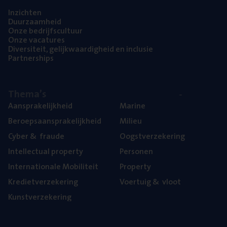
Inzich­ten
Duur­zaam­heid
Onze bedrijfs­cul­tuur
Onze vaca­tu­res
Diver­si­teit, gelijk­waar­dig­heid en inclusie
Part­ner­ships
The­ma’s
Aan­spra­ke­lijk­heid
Mari­ne
Beroeps­aan­spra­ke­lijk­heid
Mili­eu
Cyber
&
fraude
Oogst­ver­ze­ke­ring
Intel­lec­tu­al property
Per­so­nen
Inter­na­ti­o­na­le Mobiliteit
Pro­per­ty
Kre­diet­ver­ze­ke­ring
Voer­tuig
&
vloot
Kunst­ver­ze­ke­ring