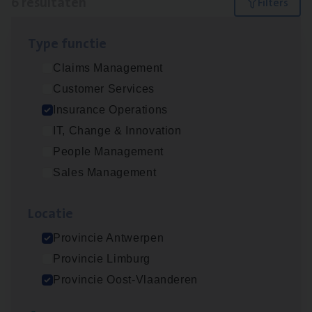
6 resultaten
Filters
Type func­tie
Dos­sier­be­heer­der Gewaar­borgd Inkomen
Claims Management
Insurance Operations
Customer Services
Antwerpen
Insurance Operations
IT, Change & Innovation
People Management
Dos­sier­be­heer­der Onder­ne­min­gen Van­b­
Sales Management
re­da Huys­mans — Mechelen
Insurance Operations
Loca­tie
Mechelen
Provincie Antwerpen
Provincie Limburg
Provincie Oost-Vlaanderen
Dos­sier­be­heer­der Pro­per­ty verzekeringen