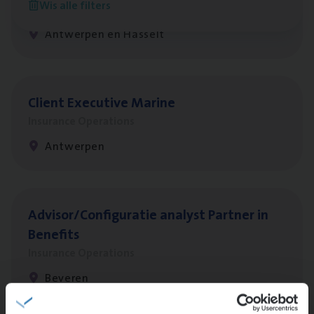
Wis alle filters
Insurance Operations
Antwerpen en Hasselt
Client Exe­cu­ti­ve Marine
Insurance Operations
Antwerpen
Advisor/​Configuratie ana­lyst Part­ner in
Benefits
Insurance Operations
Beveren