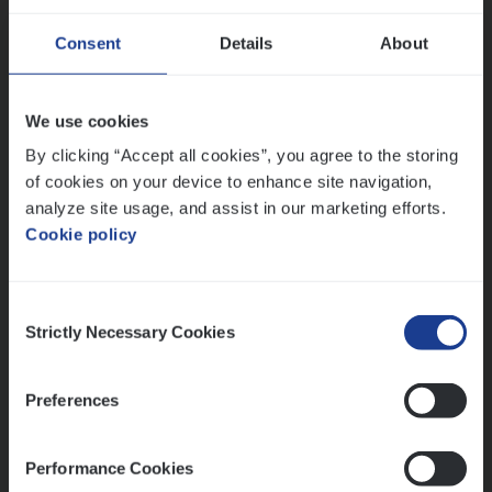
Dos­sier­be­heer­der ver­ze­ke­rin­gen — Soci­al
Consent
Details
About
Pro­fit en Public
Insurance Operations
We use cookies
Antwerpen
By clicking “Accept all cookies”, you agree to the storing
of cookies on your device to enhance site navigation,
analyze site usage, and assist in our marketing efforts.
Cookie policy
Lees onze verhalen
Meer dan collega’s: hoe Julie en Aurélie elkaar
Consent
versterken
Strictly Necessary Cookies
Selection
Mathias houdt van diepgaande dossiers én droge
humor
Preferences
Thalia zoekt graag oplossingen, in games én op het
werk
Performance Cookies