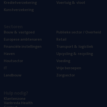
Kre­diet­ver­ze­ke­ring
Voer­tuig
&
vloot
Kunst­ver­ze­ke­ring
Sec­to­ren
Bouw
&
vastgoed
Publie­ke sec­tor / Overheid
Euro­pe­se ambtenaren
Retail
Finan­ci­ë­le instellingen
Trans­port
&
logistiek
Haven
Upcy­cling
&
recycling
Hout­sec­tor
Voe­ding
IT
Vrije beroe­pen
Land­bouw
Zorg­sec­tor
Hulp nodig?
Klan­ten­zo­ne
Van­b­re­da Health