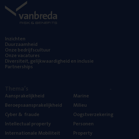
Inzich­ten
Duur­zaam­heid
Onze bedrijfs­cul­tuur
Onze vaca­tu­res
Diver­si­teit, gelijk­waar­dig­heid en inclusie
Part­ner­ships
The­ma’s
Aan­spra­ke­lijk­heid
Mari­ne
Beroeps­aan­spra­ke­lijk­heid
Mili­eu
Cyber
&
fraude
Oogst­ver­ze­ke­ring
Intel­lec­tu­al property
Per­so­nen
Inter­na­ti­o­na­le Mobiliteit
Pro­per­ty