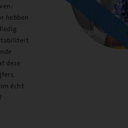
oven:
oor hebben
lledig
tabiliteit
ende
at deze
fers.
 om écht
?