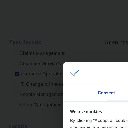
Type func­tie
Geen re
Claims Management
Customer Services
Insurance Operations
IT, Change & Innovation
Consent
People Management
Sales Management
We use cookies
By clicking “Accept all cooki
Loca­tie
site usage, and assist in our 