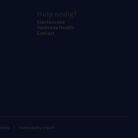
Hulp nodig?
Klan­ten­zo­ne
Van­b­re­da Health
Con­tact
nbreda
Vulnerability report