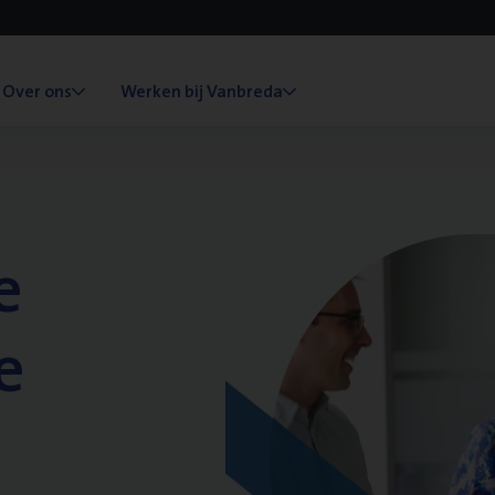
Over ons
Werken bij Vanbreda
e
e