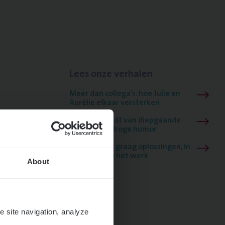
Lees onze verhalen
Meer dan collega’s: hoe Julie en
Aurélie elkaar versterken
Mathias houdt van diepgaande
dossiers én droge humor
Thalia zoekt graag oplossingen, in
games én op het werk
About
e site navigation, analyze