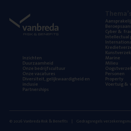
The­ma’
Aan­spra­ke­li
Beroeps­aan­s
Cyber
&
fra
Intel­lec­tu­a
Inter­na­ti­o­
Kre­diet­ver­z
Kunst­ver­ze­k
Inzich­ten
Mari­ne
Duur­zaam­heid
Mili­eu
Onze bedrijfs­cul­tuur
Oogst­ver­ze­
Onze vaca­tu­res
Per­so­nen
Diver­si­teit, gelijk­waar­dig­heid en
Pro­per­ty
inclusie
Voer­tuig
&
v
Part­ner­ships
© 2026 Vanbreda Risk & Benefits
Gedragsregels verzekeringsma