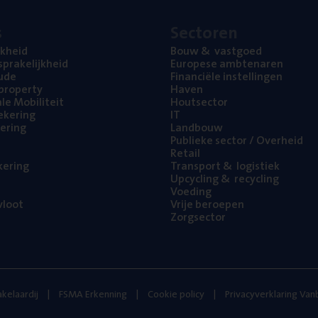
s
Sec­to­ren
jk­heid
Bouw
&
vastgoed
pra­ke­lijk­heid
Euro­pe­se ambtenaren
ude
Finan­ci­ë­le instellingen
l property
Haven
na­le Mobiliteit
Hout­sec­tor
e­ke­ring
IT
e­ring
Land­bouw
Publie­ke sec­tor / Overheid
Retail
ke­ring
Trans­port
&
logistiek
Upcy­cling
&
recycling
Voe­ding
loot
Vrije beroe­pen
Zorg­sec­tor
kelaardij
FSMA Erkenning
Cookie policy
Privacyverklaring Va