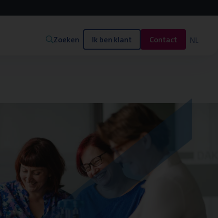
Zoeken
Ik ben klant
Contact
NL