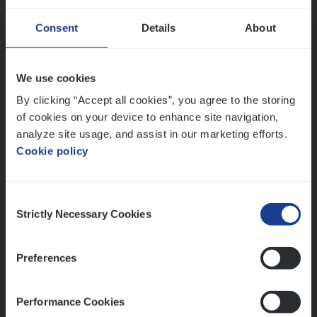
Consent
Details
About
Dos­sier­be­heer­der Gewaar­borgd Inkomen
Insurance Operations
We use cookies
Antwerpen
By clicking “Accept all cookies”, you agree to the storing
of cookies on your device to enhance site navigation,
analyze site usage, and assist in our marketing efforts.
Cookie policy
Lees onze verhalen
Meer dan collega’s: hoe Julie en Aurélie elkaar
Consent
versterken
Strictly Necessary Cookies
Selection
Mathias houdt van diepgaande dossiers én droge
humor
Preferences
Thalia zoekt graag oplossingen, in games én op het
werk
Performance Cookies