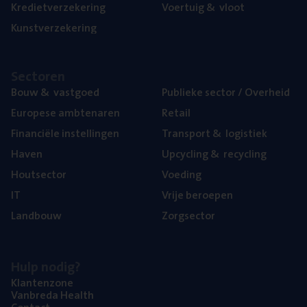
Kre­diet­ver­ze­ke­ring
Voer­tuig
&
vloot
Kunst­ver­ze­ke­ring
Sec­to­ren
Bouw
&
vastgoed
Publie­ke sec­tor / Overheid
Euro­pe­se ambtenaren
Retail
Finan­ci­ë­le instellingen
Trans­port
&
logistiek
Haven
Upcy­cling
&
recycling
Hout­sec­tor
Voe­ding
IT
Vrije beroe­pen
Land­bouw
Zorg­sec­tor
Hulp nodig?
Klan­ten­zo­ne
Van­b­re­da Health