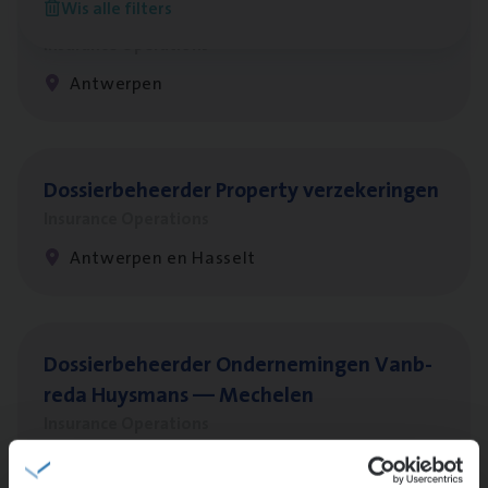
Wis alle filters
Client Exe­cu­ti­ve Marine
Insurance Operations
Antwerpen
Dos­sier­be­heer­der Pro­per­ty verzekeringen
Insurance Operations
Antwerpen en Hasselt
Dos­sier­be­heer­der Onder­ne­min­gen Van­b­
re­da Huys­mans — Mechelen
Insurance Operations
Mechelen