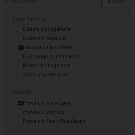
6 resultaten
Filters
Type func­tie
Dos­sier­be­heer­der ver­ze­ke­rin­gen — Soci­al
Claims Management
Pro­fit en Public
Customer Services
Insurance Operations
Insurance Operations
Antwerpen
IT, Change & Innovation
People Management
Sales Management
Advisor/​Configuratie ana­lyst Part­ner in
Benefits
Loca­tie
Insurance Operations
Provincie Antwerpen
Beveren
Provincie Limburg
Provincie Oost-Vlaanderen