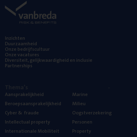
Inzich­ten
Duur­zaam­heid
Onze bedrijfs­cul­tuur
Onze vaca­tu­res
Diver­si­teit, gelijk­waar­dig­heid en inclusie
Part­ner­ships
The­ma’s
Aan­spra­ke­lijk­heid
Mari­ne
Beroeps­aan­spra­ke­lijk­heid
Mili­eu
Cyber
&
fraude
Oogst­ver­ze­ke­ring
Intel­lec­tu­al property
Per­so­nen
Inter­na­ti­o­na­le Mobiliteit
Pro­per­ty