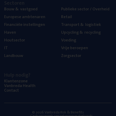
Sec­to­ren
Bouw
&
vastgoed
Publie­ke sec­tor / Overheid
Euro­pe­se ambtenaren
Retail
Finan­ci­ë­le instellingen
Trans­port
&
logistiek
Haven
Upcy­cling
&
recycling
Hout­sec­tor
Voe­ding
IT
Vrije beroe­pen
Land­bouw
Zorg­sec­tor
Hulp nodig?
Klan­ten­zo­ne
Van­b­re­da Health
Con­tact
© 2026 Vanbreda Risk & Benefits
Gedragsregels verzekeringsmakelaardij