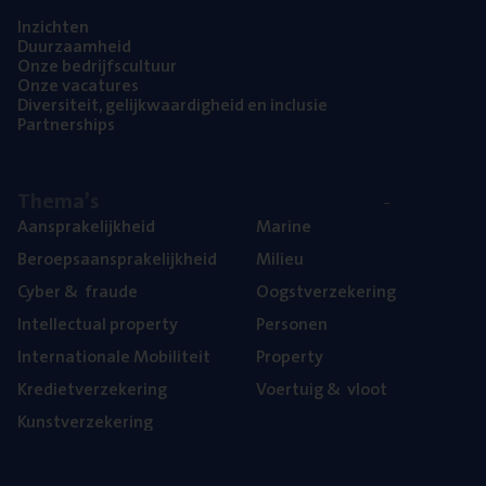
Inzich­ten
Duur­zaam­heid
Onze bedrijfs­cul­tuur
Onze vaca­tu­res
Diver­si­teit, gelijk­waar­dig­heid en inclusie
Part­ner­ships
The­ma’s
Aan­spra­ke­lijk­heid
Mari­ne
Beroeps­aan­spra­ke­lijk­heid
Mili­eu
Cyber
&
fraude
Oogst­ver­ze­ke­ring
Intel­lec­tu­al property
Per­so­nen
Inter­na­ti­o­na­le Mobiliteit
Pro­per­ty
Kre­diet­ver­ze­ke­ring
Voer­tuig
&
vloot
Kunst­ver­ze­ke­ring