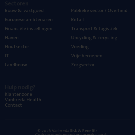
Sec­to­ren
Bouw
&
vastgoed
Publie­ke sec­tor / Overheid
Euro­pe­se ambtenaren
Retail
Finan­ci­ë­le instellingen
Trans­port
&
logistiek
Haven
Upcy­cling
&
recycling
Hout­sec­tor
Voe­ding
IT
Vrije beroe­pen
Land­bouw
Zorg­sec­tor
Hulp nodig?
Klan­ten­zo­ne
Van­b­re­da Health
Con­tact
© 2026 Vanbreda Risk & Benefits
Gedragsregels verzekeringsmakelaardij