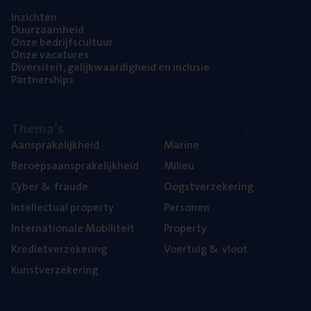
Inzich­ten
Duur­zaam­heid
Onze bedrijfs­cul­tuur
Onze vaca­tu­res
Diver­si­teit, gelijk­waar­dig­heid en inclusie
Part­ner­ships
The­ma’s
Aan­spra­ke­lijk­heid
Mari­ne
Beroeps­aan­spra­ke­lijk­heid
Mili­eu
Cyber
&
fraude
Oogst­ver­ze­ke­ring
Intel­lec­tu­al property
Per­so­nen
Inter­na­ti­o­na­le Mobiliteit
Pro­per­ty
Kre­diet­ver­ze­ke­ring
Voer­tuig
&
vloot
Kunst­ver­ze­ke­ring