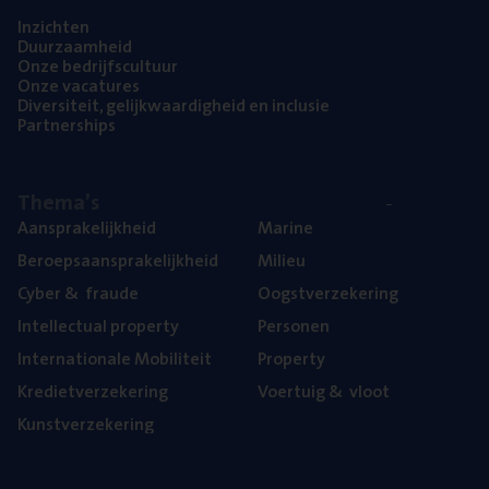
Inzich­ten
Duur­zaam­heid
Onze bedrijfs­cul­tuur
Onze vaca­tu­res
Diver­si­teit, gelijk­waar­dig­heid en inclusie
Part­ner­ships
The­ma’s
Aan­spra­ke­lijk­heid
Mari­ne
Beroeps­aan­spra­ke­lijk­heid
Mili­eu
Cyber
&
fraude
Oogst­ver­ze­ke­ring
Intel­lec­tu­al property
Per­so­nen
Inter­na­ti­o­na­le Mobiliteit
Pro­per­ty
Kre­diet­ver­ze­ke­ring
Voer­tuig
&
vloot
Kunst­ver­ze­ke­ring