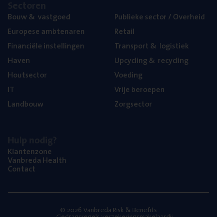
Sec­to­ren
Bouw
&
vastgoed
Publie­ke sec­tor / Overheid
Euro­pe­se ambtenaren
Retail
Finan­ci­ë­le instellingen
Trans­port
&
logistiek
Haven
Upcy­cling
&
recycling
Hout­sec­tor
Voe­ding
IT
Vrije beroe­pen
Land­bouw
Zorg­sec­tor
Hulp nodig?
Klan­ten­zo­ne
Van­b­re­da Health
Con­tact
© 2026 Vanbreda Risk & Benefits
Gedragsregels verzekeringsmakelaardij