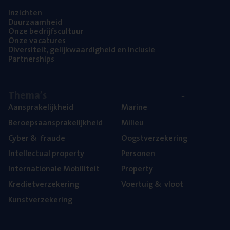
Inzich­ten
Duur­zaam­heid
Onze bedrijfs­cul­tuur
Onze vaca­tu­res
Diver­si­teit, gelijk­waar­dig­heid en inclusie
Part­ner­ships
The­ma’s
Aan­spra­ke­lijk­heid
Mari­ne
Beroeps­aan­spra­ke­lijk­heid
Mili­eu
Cyber
&
fraude
Oogst­ver­ze­ke­ring
Intel­lec­tu­al property
Per­so­nen
Inter­na­ti­o­na­le Mobiliteit
Pro­per­ty
Kre­diet­ver­ze­ke­ring
Voer­tuig
&
vloot
Kunst­ver­ze­ke­ring