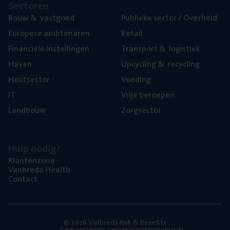
Sec­to­ren
Bouw
&
vastgoed
Publie­ke sec­tor / Overheid
Euro­pe­se ambtenaren
Retail
Finan­ci­ë­le instellingen
Trans­port
&
logistiek
Haven
Upcy­cling
&
recycling
Hout­sec­tor
Voe­ding
IT
Vrije beroe­pen
Land­bouw
Zorg­sec­tor
Hulp nodig?
Klan­ten­zo­ne
Van­b­re­da Health
Con­tact
© 2026 Vanbreda Risk & Benefits
Gedragsregels verzekeringsmakelaardij