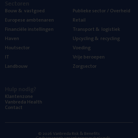
Sec­to­ren
Bouw
&
vastgoed
Publie­ke sec­tor / Overheid
Euro­pe­se ambtenaren
Retail
Finan­ci­ë­le instellingen
Trans­port
&
logistiek
Haven
Upcy­cling
&
recycling
Hout­sec­tor
Voe­ding
IT
Vrije beroe­pen
Land­bouw
Zorg­sec­tor
Hulp nodig?
Klan­ten­zo­ne
Van­b­re­da Health
Con­tact
© 2026 Vanbreda Risk & Benefits
Gedragsregels verzekeringsmakelaardij