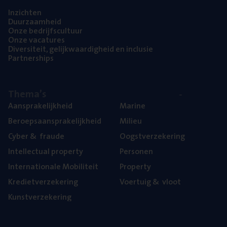
Inzich­ten
Duur­zaam­heid
Onze bedrijfs­cul­tuur
Onze vaca­tu­res
Diver­si­teit, gelijk­waar­dig­heid en inclusie
Part­ner­ships
The­ma’s
Aan­spra­ke­lijk­heid
Mari­ne
Beroeps­aan­spra­ke­lijk­heid
Mili­eu
Cyber
&
fraude
Oogst­ver­ze­ke­ring
Intel­lec­tu­al property
Per­so­nen
Inter­na­ti­o­na­le Mobiliteit
Pro­per­ty
Kre­diet­ver­ze­ke­ring
Voer­tuig
&
vloot
Kunst­ver­ze­ke­ring