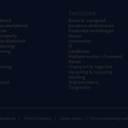
s
Sec­to­ren
jk­heid
Bouw
&
vastgoed
pra­ke­lijk­heid
Euro­pe­se ambtenaren
ude
Finan­ci­ë­le instellingen
l property
Haven
na­le Mobiliteit
Hout­sec­tor
e­ke­ring
IT
e­ring
Land­bouw
Publie­ke sec­tor / Overheid
Retail
ke­ring
Trans­port
&
logistiek
Upcy­cling
&
recycling
Voe­ding
loot
Vrije beroe­pen
Zorg­sec­tor
kelaardij
FSMA Erkenning
Cookie policy
Privacyverklaring Va