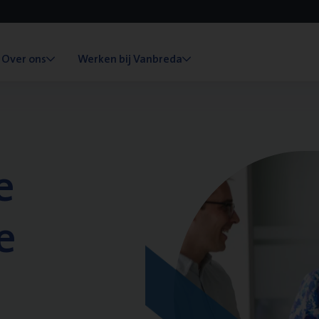
Over ons
Werken bij Vanbreda
e
e