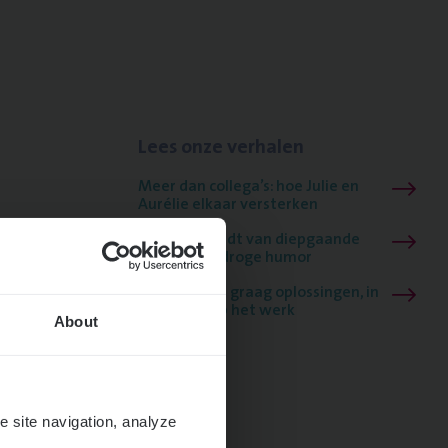
Lees onze verhalen
Meer dan collega’s: hoe Julie en
Aurélie elkaar versterken
Mathias houdt van diepgaande
dossiers én droge humor
Thalia zoekt graag oplossingen, in
games én op het werk
About
e site navigation, analyze