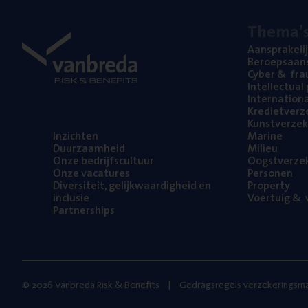
The­ma’
Aan­spra­ke­li
Beroeps­aan­s
Cyber
&
fra
Intel­lec­tu­a
Inter­na­ti­o­
Kre­diet­ver­z
Kunst­ver­ze­k
Inzich­ten
Mari­ne
Duur­zaam­heid
Mili­eu
Onze bedrijfs­cul­tuur
Oogst­ver­ze­
Onze vaca­tu­res
Per­so­nen
Diver­si­teit, gelijk­waar­dig­heid en
Pro­per­ty
inclusie
Voer­tuig
&
v
Part­ner­ships
© 2026 Vanbreda Risk & Benefits
Gedragsregels verzekeringsma