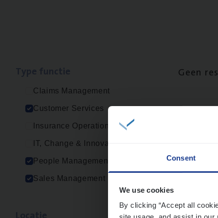
Type func­tie
Geen re
Claims Management
Customer Services
Insurance Operations
IT, Change & Innovation
Consent
People Management
Sales Management
We use cookies
By clicking “Accept all cooki
Loca­tie
site usage, and assist in our 