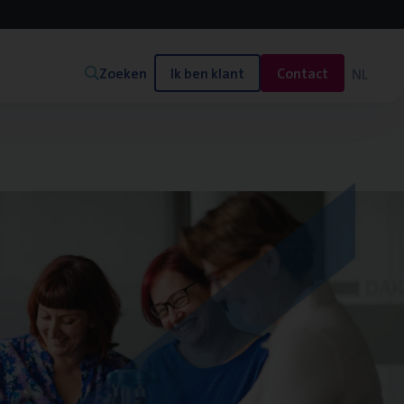
Zoeken
Ik ben klant
Contact
NL