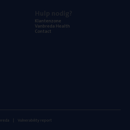
Hulp nodig?
Klan­ten­zo­ne
Van­b­re­da Health
Con­tact
nbreda
Vulnerability report