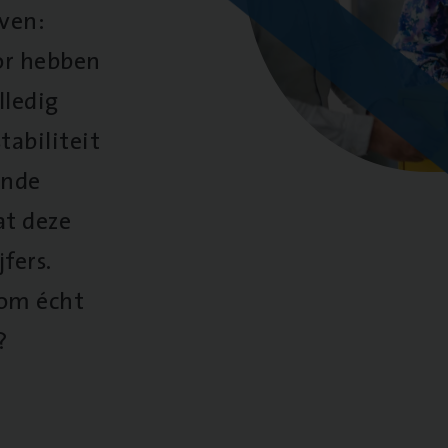
oven:
oor hebben
lledig
tabiliteit
ende
at deze
fers.
 om écht
?