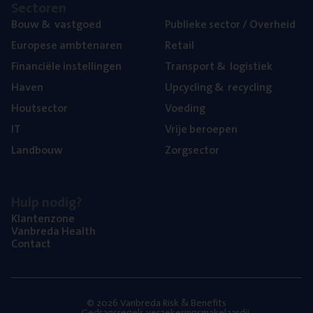
Sec­to­ren
Bouw
&
vastgoed
Publie­ke sec­tor / Overheid
Euro­pe­se ambtenaren
Retail
Finan­ci­ë­le instellingen
Trans­port
&
logistiek
Haven
Upcy­cling
&
recycling
Hout­sec­tor
Voe­ding
IT
Vrije beroe­pen
Land­bouw
Zorg­sec­tor
Hulp nodig?
Klan­ten­zo­ne
Van­b­re­da Health
Con­tact
© 2026 Vanbreda Risk & Benefits
Gedragsregels verzekeringsmakelaardij