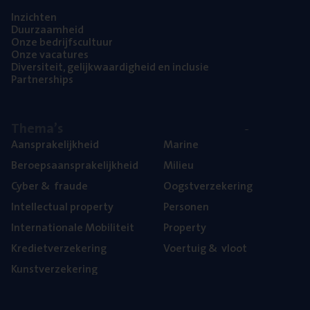
Inzich­ten
Duur­zaam­heid
Onze bedrijfs­cul­tuur
Onze vaca­tu­res
Diver­si­teit, gelijk­waar­dig­heid en inclusie
Part­ner­ships
The­ma’s
Aan­spra­ke­lijk­heid
Mari­ne
Beroeps­aan­spra­ke­lijk­heid
Mili­eu
Cyber
&
fraude
Oogst­ver­ze­ke­ring
Intel­lec­tu­al property
Per­so­nen
Inter­na­ti­o­na­le Mobiliteit
Pro­per­ty
Kre­diet­ver­ze­ke­ring
Voer­tuig
&
vloot
Kunst­ver­ze­ke­ring