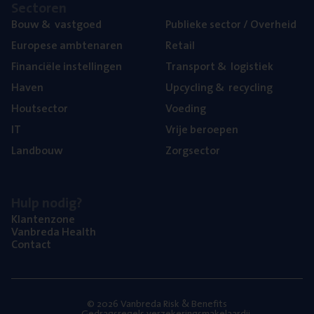
Sec­to­ren
Bouw
&
vastgoed
Publie­ke sec­tor / Overheid
Euro­pe­se ambtenaren
Retail
Finan­ci­ë­le instellingen
Trans­port
&
logistiek
Haven
Upcy­cling
&
recycling
Hout­sec­tor
Voe­ding
IT
Vrije beroe­pen
Land­bouw
Zorg­sec­tor
Hulp nodig?
Klan­ten­zo­ne
Van­b­re­da Health
Con­tact
© 2026 Vanbreda Risk & Benefits
Gedragsregels verzekeringsmakelaardij