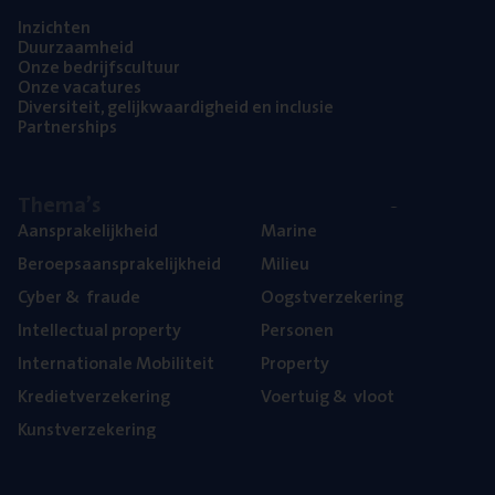
Inzich­ten
Duur­zaam­heid
Onze bedrijfs­cul­tuur
Onze vaca­tu­res
Diver­si­teit, gelijk­waar­dig­heid en inclusie
Part­ner­ships
The­ma’s
Aan­spra­ke­lijk­heid
Mari­ne
Beroeps­aan­spra­ke­lijk­heid
Mili­eu
Cyber
&
fraude
Oogst­ver­ze­ke­ring
Intel­lec­tu­al property
Per­so­nen
Inter­na­ti­o­na­le Mobiliteit
Pro­per­ty
Kre­diet­ver­ze­ke­ring
Voer­tuig
&
vloot
Kunst­ver­ze­ke­ring