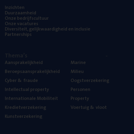
Inzich­ten
Duur­zaam­heid
Onze bedrijfs­cul­tuur
Onze vaca­tu­res
Diver­si­teit, gelijk­waar­dig­heid en inclusie
Part­ner­ships
The­ma’s
Aan­spra­ke­lijk­heid
Mari­ne
Beroeps­aan­spra­ke­lijk­heid
Mili­eu
Cyber
&
fraude
Oogst­ver­ze­ke­ring
Intel­lec­tu­al property
Per­so­nen
Inter­na­ti­o­na­le Mobiliteit
Pro­per­ty
Kre­diet­ver­ze­ke­ring
Voer­tuig
&
vloot
Kunst­ver­ze­ke­ring