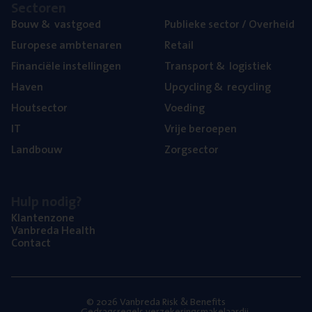
Sec­to­ren
Bouw
&
vastgoed
Publie­ke sec­tor / Overheid
Euro­pe­se ambtenaren
Retail
Finan­ci­ë­le instellingen
Trans­port
&
logistiek
Haven
Upcy­cling
&
recycling
Hout­sec­tor
Voe­ding
IT
Vrije beroe­pen
Land­bouw
Zorg­sec­tor
Hulp nodig?
Klan­ten­zo­ne
Van­b­re­da Health
Con­tact
© 2026 Vanbreda Risk & Benefits
Gedragsregels verzekeringsmakelaardij