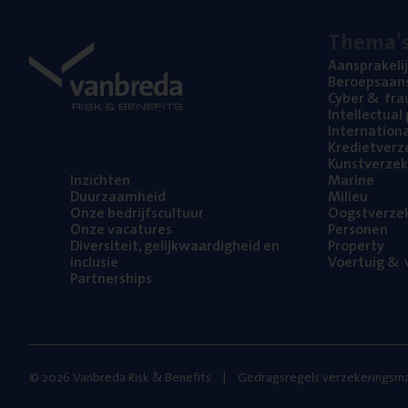
The­ma’
Aan­spra­ke­li
Beroeps­aan­s
Cyber
&
fra
Intel­lec­tu­a
Inter­na­ti­o­
Kre­diet­ver­z
Kunst­ver­ze­k
Inzich­ten
Mari­ne
Duur­zaam­heid
Mili­eu
Onze bedrijfs­cul­tuur
Oogst­ver­ze­
Onze vaca­tu­res
Per­so­nen
Diver­si­teit, gelijk­waar­dig­heid en
Pro­per­ty
inclusie
Voer­tuig
&
v
Part­ner­ships
© 2026 Vanbreda Risk & Benefits
Gedragsregels verzekeringsma