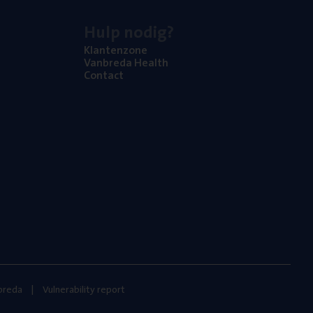
Hulp nodig?
Klan­ten­zo­ne
Van­b­re­da Health
Con­tact
nbreda
Vulnerability report