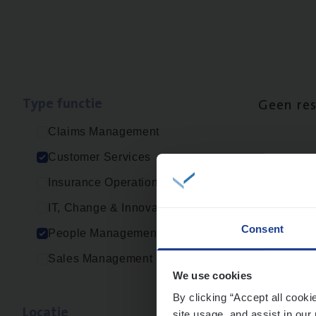
Type func­tie
Geen re
Claims Management
Customer Services
Insurance Operations
IT, Change & Innovation
Consent
People Management
Sales Management
We use cookies
By clicking “Accept all cooki
Loca­tie
site usage, and assist in our 