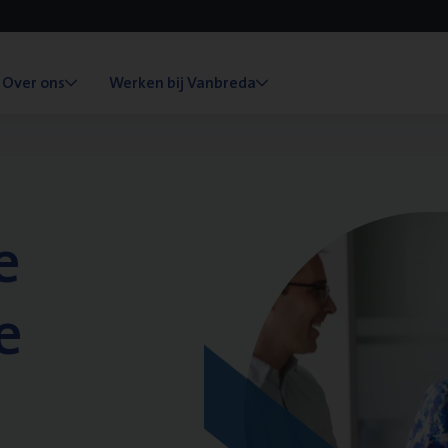
Over ons
Werken bij Vanbreda
e
e