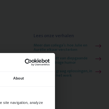
Lees onze verhalen
Meer dan collega’s: hoe Julie en
Aurélie elkaar versterken
Mathias houdt van diepgaande
dossiers én droge humor
Thalia zoekt graag oplossingen, in
games én op het werk
About
e site navigation, analyze