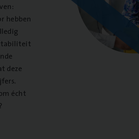
oven:
oor hebben
lledig
tabiliteit
ende
at deze
fers.
 om écht
?