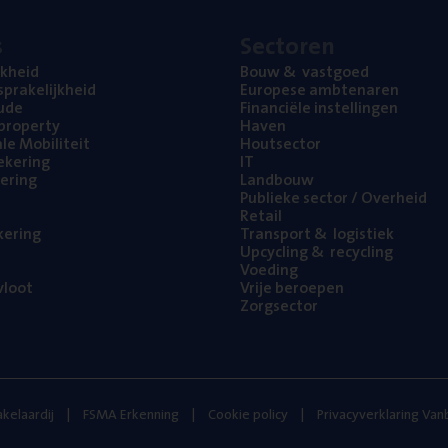
s
Sec­to­ren
jk­heid
Bouw
&
vastgoed
pra­ke­lijk­heid
Euro­pe­se ambtenaren
ude
Finan­ci­ë­le instellingen
l property
Haven
na­le Mobiliteit
Hout­sec­tor
e­ke­ring
IT
e­ring
Land­bouw
Publie­ke sec­tor / Overheid
Retail
ke­ring
Trans­port
&
logistiek
Upcy­cling
&
recycling
Voe­ding
loot
Vrije beroe­pen
Zorg­sec­tor
kelaardij
FSMA Erkenning
Cookie policy
Privacyverklaring Va