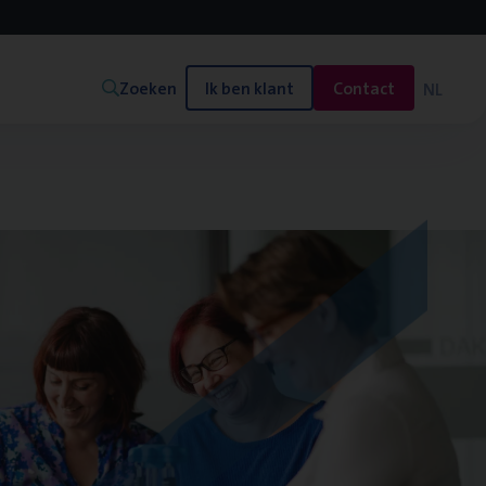
Zoeken
Ik ben klant
Contact
NL