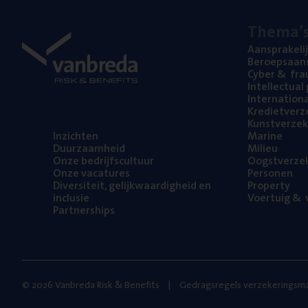
The­ma’
Aan­spra­ke­li
Beroeps­aan­s
Cyber
&
fra
Intel­lec­tu­a
Inter­na­ti­o­
Kre­diet­ver­z
Kunst­ver­ze­k
Inzich­ten
Mari­ne
Duur­zaam­heid
Mili­eu
Onze bedrijfs­cul­tuur
Oogst­ver­ze­
Onze vaca­tu­res
Per­so­nen
Diver­si­teit, gelijk­waar­dig­heid en
Pro­per­ty
inclusie
Voer­tuig
&
v
Part­ner­ships
© 2026 Vanbreda Risk & Benefits
Gedragsregels verzekeringsma