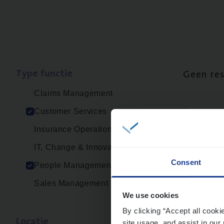
Type func­tie
Geen re
Claims Management
Customer Services
Insurance Operations
IT, Change & Innovation
Consent
People Management
Sales Management
We use cookies
By clicking “Accept all cooki
Loca­tie
site usage, and assist in our 