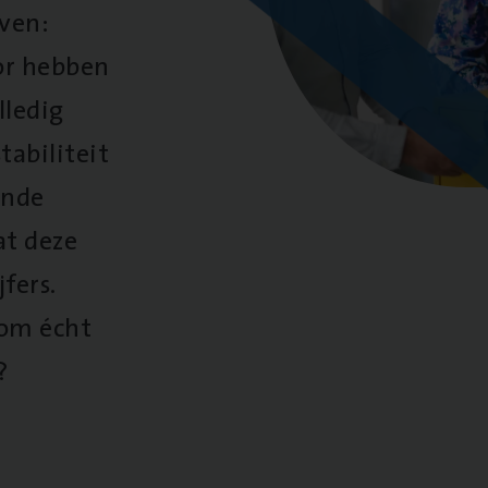
oven:
oor hebben
lledig
tabiliteit
ende
at deze
fers.
 om écht
?