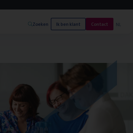
Zoeken
Ik ben klant
Contact
NL