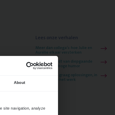
Lees onze verhalen
Meer dan collega’s: hoe Julie en
Aurélie elkaar versterken
Mathias houdt van diepgaande
dossiers én droge humor
Thalia zoekt graag oplossingen, in
games én op het werk
About
e site navigation, analyze