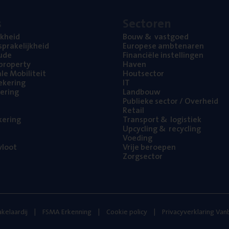
s
Sec­to­ren
jk­heid
Bouw
&
vastgoed
pra­ke­lijk­heid
Euro­pe­se ambtenaren
ude
Finan­ci­ë­le instellingen
l property
Haven
na­le Mobiliteit
Hout­sec­tor
e­ke­ring
IT
e­ring
Land­bouw
Publie­ke sec­tor / Overheid
Retail
ke­ring
Trans­port
&
logistiek
Upcy­cling
&
recycling
Voe­ding
loot
Vrije beroe­pen
Zorg­sec­tor
kelaardij
FSMA Erkenning
Cookie policy
Privacyverklaring Va