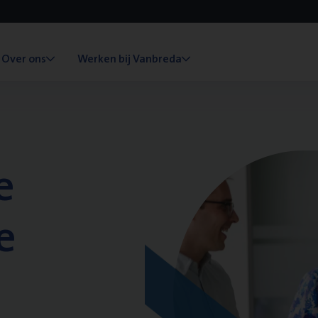
Over ons
Werken bij Vanbreda
e
e