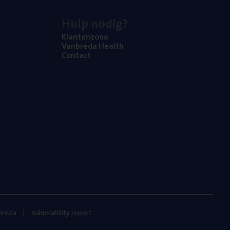
Hulp nodig?
Klan­ten­zo­ne
Van­b­re­da Health
Con­tact
nbreda
Vulnerability report