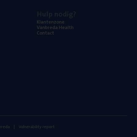
Hulp nodig?
Klan­ten­zo­ne
Van­b­re­da Health
Con­tact
nbreda
Vulnerability report