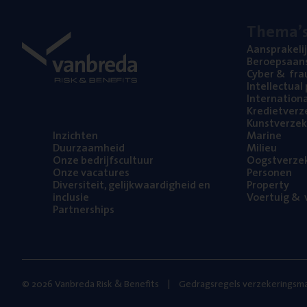
The­ma’
Aan­spra­ke­li
Beroeps­aan­s
Cyber
&
fra
Intel­lec­tu­a
Inter­na­ti­o­
Kre­diet­ver­z
Kunst­ver­ze­k
Inzich­ten
Mari­ne
Duur­zaam­heid
Mili­eu
Onze bedrijfs­cul­tuur
Oogst­ver­ze­
Onze vaca­tu­res
Per­so­nen
Diver­si­teit, gelijk­waar­dig­heid en
Pro­per­ty
inclusie
Voer­tuig
&
v
Part­ner­ships
© 2026 Vanbreda Risk & Benefits
Gedragsregels verzekeringsma