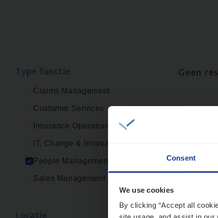
Type func­tie
Geen re
Claims Management
Customer Services
Insurance Operations
IT, Change & Innovation
Consent
People Management
Sales Management
We use cookies
By clicking “Accept all cooki
Loca­tie
site usage, and assist in our 