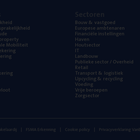
s
Sec­to­ren
jk­heid
Bouw
&
vastgoed
pra­ke­lijk­heid
Euro­pe­se ambtenaren
ude
Finan­ci­ë­le instellingen
l property
Haven
na­le Mobiliteit
Hout­sec­tor
e­ke­ring
IT
e­ring
Land­bouw
Publie­ke sec­tor / Overheid
Retail
ke­ring
Trans­port
&
logistiek
Upcy­cling
&
recycling
Voe­ding
loot
Vrije beroe­pen
Zorg­sec­tor
kelaardij
FSMA Erkenning
Cookie policy
Privacyverklaring Va