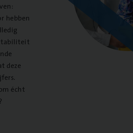
oven:
oor hebben
lledig
tabiliteit
ende
at deze
fers.
 om écht
?