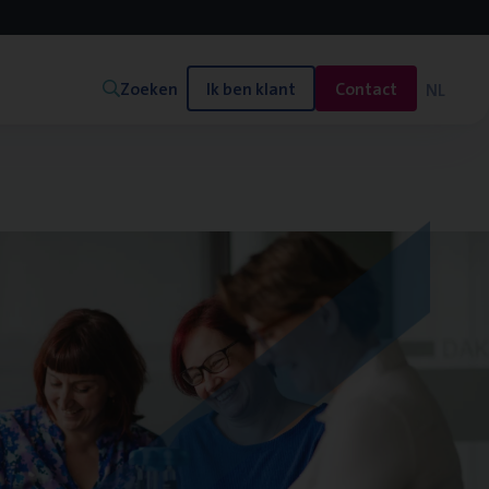
Zoeken
Ik ben klant
Contact
NL