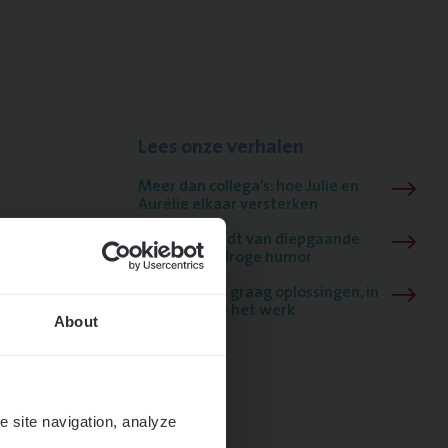
Lees onze verhalen
Meer dan collega’s: hoe Julie en
Aurélie elkaar versterken
Mathias houdt van diepgaande
dossiers én droge humor
Thalia zoekt graag oplossingen, in
games én op het werk
About
e site navigation, analyze