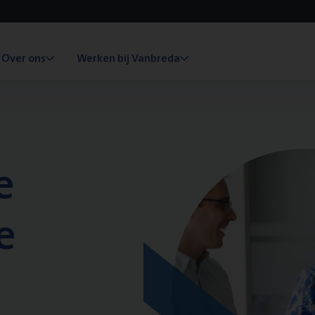
Over ons
Werken bij Vanbreda
e
e