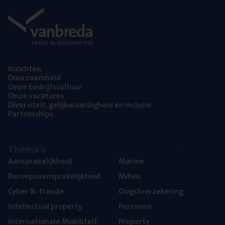
Inzich­ten
Duur­zaam­heid
Onze bedrijfs­cul­tuur
Onze vaca­tu­res
Diver­si­teit, gelijk­waar­dig­heid en inclusie
Part­ner­ships
The­ma’s
Aan­spra­ke­lijk­heid
Mari­ne
Beroeps­aan­spra­ke­lijk­heid
Mili­eu
Cyber
&
fraude
Oogst­ver­ze­ke­ring
Intel­lec­tu­al property
Per­so­nen
Inter­na­ti­o­na­le Mobiliteit
Pro­per­ty