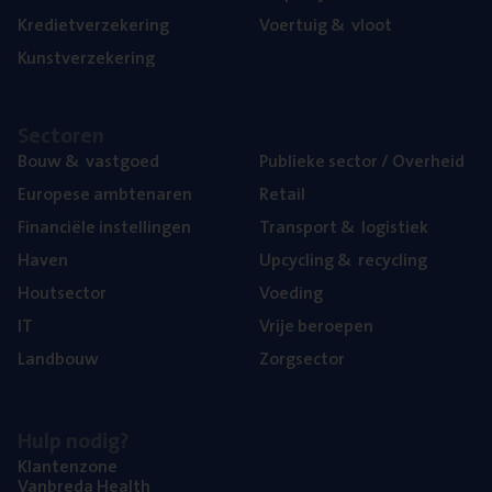
Kre­diet­ver­ze­ke­ring
Voer­tuig
&
vloot
Kunst­ver­ze­ke­ring
Sec­to­ren
Bouw
&
vastgoed
Publie­ke sec­tor / Overheid
Euro­pe­se ambtenaren
Retail
Finan­ci­ë­le instellingen
Trans­port
&
logistiek
Haven
Upcy­cling
&
recycling
Hout­sec­tor
Voe­ding
IT
Vrije beroe­pen
Land­bouw
Zorg­sec­tor
Hulp nodig?
Klan­ten­zo­ne
Van­b­re­da Health