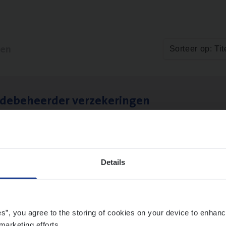
ten
Sorteer op: Tit
­de­be­heer­der verzekeringen
ms Management
t-Niklaas/Temse
Details
es”, you agree to the storing of cookies on your device to enhanc
marketing efforts.