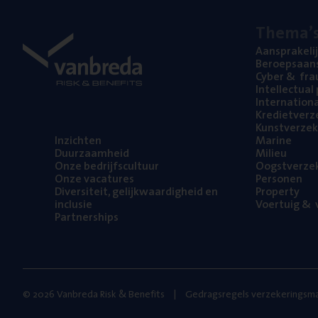
The­ma’
Aan­spra­ke­li
Beroeps­aan­s
Cyber
&
fra
Intel­lec­tu­a
Inter­na­ti­o­
Kre­diet­ver­z
Kunst­ver­ze­k
Inzich­ten
Mari­ne
Duur­zaam­heid
Mili­eu
Onze bedrijfs­cul­tuur
Oogst­ver­ze­
Onze vaca­tu­res
Per­so­nen
Diver­si­teit, gelijk­waar­dig­heid en
Pro­per­ty
inclusie
Voer­tuig
&
v
Part­ner­ships
© 2026 Vanbreda Risk & Benefits
Gedragsregels verzekeringsma