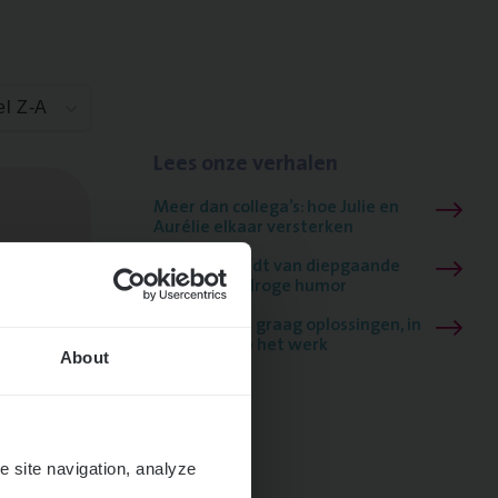
el Z-A
Lees onze verhalen
Meer dan collega’s: hoe Julie en
Aurélie elkaar versterken
Mathias houdt van diepgaande
dossiers én droge humor
Thalia zoekt graag oplossingen, in
games én op het werk
About
e site navigation, analyze