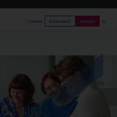
Zoeken
Ik ben klant
Contact
NL