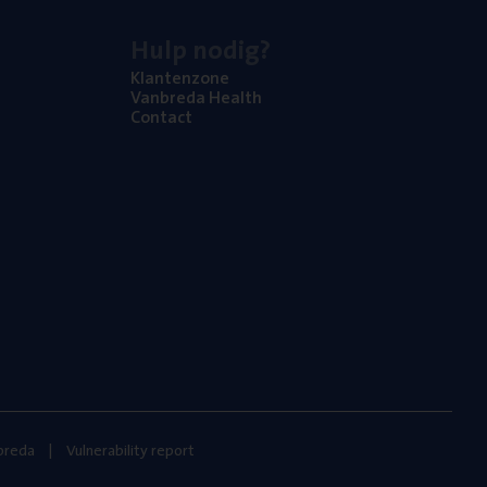
Hulp nodig?
Klan­ten­zo­ne
Van­b­re­da Health
Con­tact
nbreda
Vulnerability report