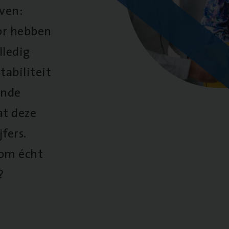
oven:
oor hebben
lledig
tabiliteit
ende
at deze
fers.
 om écht
?