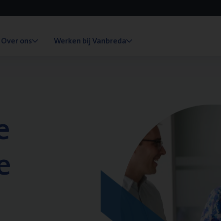
Over ons
Werken bij Vanbreda
e
e