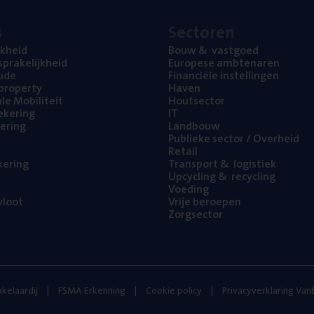
s
Sec­to­ren
jk­heid
Bouw
&
vastgoed
pra­ke­lijk­heid
Euro­pe­se ambtenaren
ude
Finan­ci­ë­le instellingen
l property
Haven
na­le Mobiliteit
Hout­sec­tor
e­ke­ring
IT
e­ring
Land­bouw
Publie­ke sec­tor / Overheid
Retail
ke­ring
Trans­port
&
logistiek
Upcy­cling
&
recycling
Voe­ding
loot
Vrije beroe­pen
Zorg­sec­tor
kelaardij
FSMA Erkenning
Cookie policy
Privacyverklaring Va