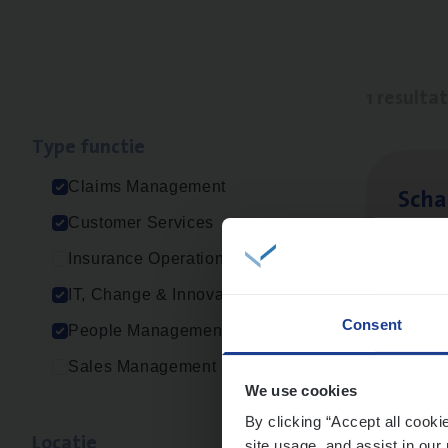
1 resulta
Type func­tie
Claims Management
Scha
Customer Services
Clai
Insurance Operations
Sin
IT, Change & Innovation
Consent
People Management
Sales Management
We use cookies
By clicking “Accept all cooki
Loca­tie
site usage, and assist in our 