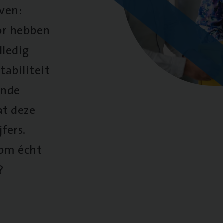
oven:
oor hebben
lledig
tabiliteit
ende
at deze
fers.
 om écht
?