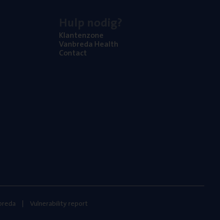
Hulp nodig?
Klan­ten­zo­ne
Van­b­re­da Health
Con­tact
nbreda
Vulnerability report