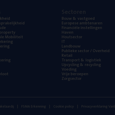
s
Sec­to­ren
jk­heid
Bouw
&
vastgoed
pra­ke­lijk­heid
Euro­pe­se ambtenaren
ude
Finan­ci­ë­le instellingen
l property
Haven
na­le Mobiliteit
Hout­sec­tor
e­ke­ring
IT
e­ring
Land­bouw
Publie­ke sec­tor / Overheid
Retail
ke­ring
Trans­port
&
logistiek
Upcy­cling
&
recycling
Voe­ding
loot
Vrije beroe­pen
Zorg­sec­tor
kelaardij
FSMA Erkenning
Cookie policy
Privacyverklaring Va