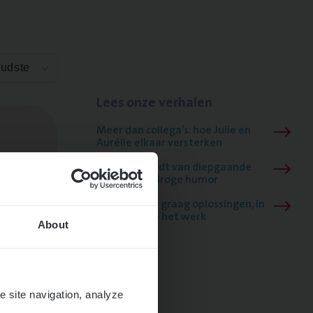
Oudste
Lees onze verhalen
Meer dan collega’s: hoe Julie en
Aurélie elkaar versterken
Mathias houdt van diepgaande
dossiers én droge humor
Thalia zoekt graag oplossingen, in
games én op het werk
About
e site navigation, analyze