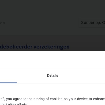
ten
Sorteer op: 
­de­be­heer­der verzekeringen
ms Management
t-Niklaas/Temse
Details
es”, you agree to the storing of cookies on your device to enhanc
marketing efforts.