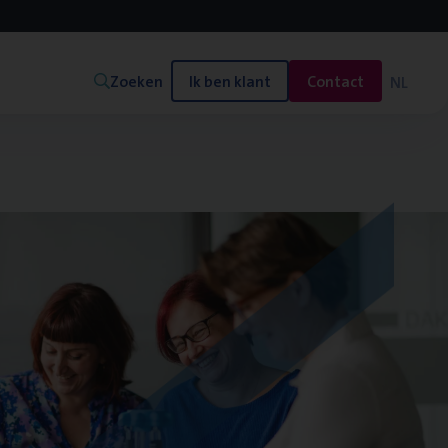
Zoeken
Ik ben klant
Contact
NL