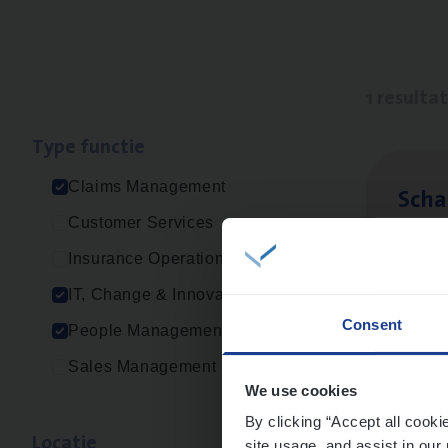
1 resulta
Type func­tie
Claims Management
Scha
Customer Services
Clai
Insurance Operations
Sin
IT, Change & Innovation
Consent
People Management
Sales Management
We use cookies
By clicking “Accept all cooki
Loca­tie
site usage, and assist in our 