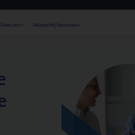
Over ons
Werken bij Vanbreda
e
e