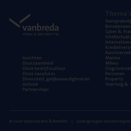
The­ma’
Aan­spra­ke­li
Beroeps­aan­s
Cyber
&
fra
Intel­lec­tu­a
Inter­na­ti­o­
Kre­diet­ver­z
Kunst­ver­ze­k
Inzich­ten
Mari­ne
Duur­zaam­heid
Mili­eu
Onze bedrijfs­cul­tuur
Oogst­ver­ze­
Onze vaca­tu­res
Per­so­nen
Diver­si­teit, gelijk­waar­dig­heid en
Pro­per­ty
inclusie
Voer­tuig
&
v
Part­ner­ships
© 2026 Vanbreda Risk & Benefits
Gedragsregels verzekeringsma