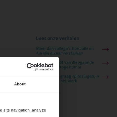
Lees onze verhalen
Meer dan collega’s: hoe Julie en
Aurélie elkaar versterken
Mathias houdt van diepgaande
dossiers én droge humor
Thalia zoekt graag oplossingen, in
games én op het werk
About
e site navigation, analyze