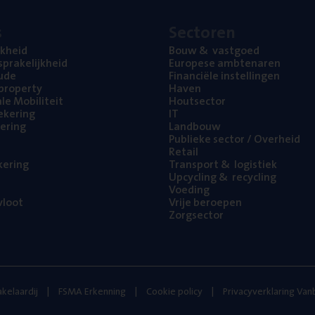
s
Sec­to­ren
jk­heid
Bouw
&
vastgoed
pra­ke­lijk­heid
Euro­pe­se ambtenaren
ude
Finan­ci­ë­le instellingen
l property
Haven
na­le Mobiliteit
Hout­sec­tor
e­ke­ring
IT
e­ring
Land­bouw
Publie­ke sec­tor / Overheid
Retail
ke­ring
Trans­port
&
logistiek
Upcy­cling
&
recycling
Voe­ding
loot
Vrije beroe­pen
Zorg­sec­tor
kelaardij
FSMA Erkenning
Cookie policy
Privacyverklaring Va