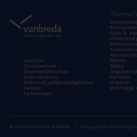
The­ma’
Aan­spra­ke­li
Beroeps­aan­s
Cyber
&
fra
Intel­lec­tu­a
Inter­na­ti­o­
Kre­diet­ver­z
Kunst­ver­ze­k
Inzich­ten
Mari­ne
Duur­zaam­heid
Mili­eu
Onze bedrijfs­cul­tuur
Oogst­ver­ze­
Onze vaca­tu­res
Per­so­nen
Diver­si­teit, gelijk­waar­dig­heid en
Pro­per­ty
inclusie
Voer­tuig
&
v
Part­ner­ships
© 2026 Vanbreda Risk & Benefits
Gedragsregels verzekeringsma