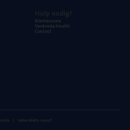
Hulp nodig?
Klan­ten­zo­ne
Van­b­re­da Health
Con­tact
nbreda
Vulnerability report