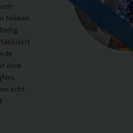
oven:
oor hebben
lledig
tabiliteit
ende
at deze
fers.
 om écht
?