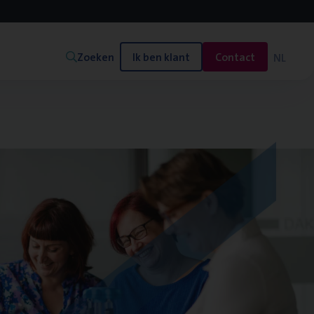
Zoeken
Ik ben klant
Contact
NL