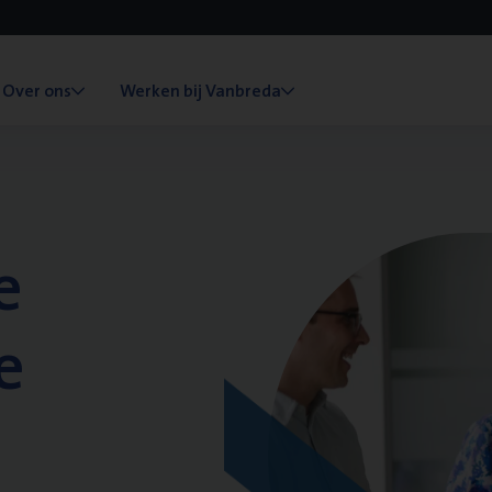
Over ons
Werken bij Vanbreda
e
e