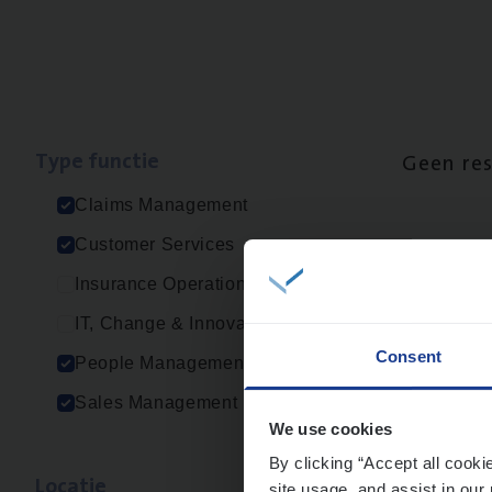
Type func­tie
Geen re
Claims Management
Customer Services
Insurance Operations
IT, Change & Innovation
Consent
People Management
Sales Management
We use cookies
By clicking “Accept all cooki
Loca­tie
site usage, and assist in our 