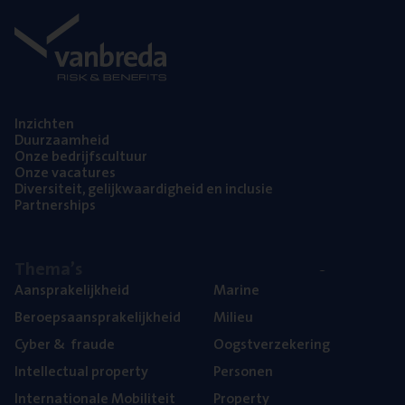
Inzich­ten
Duur­zaam­heid
Onze bedrijfs­cul­tuur
Onze vaca­tu­res
Diver­si­teit, gelijk­waar­dig­heid en inclusie
Part­ner­ships
The­ma’s
Aan­spra­ke­lijk­heid
Mari­ne
Beroeps­aan­spra­ke­lijk­heid
Mili­eu
Cyber
&
fraude
Oogst­ver­ze­ke­ring
Intel­lec­tu­al property
Per­so­nen
Inter­na­ti­o­na­le Mobiliteit
Pro­per­ty