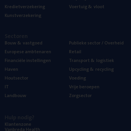
Kre­diet­ver­ze­ke­ring
Voer­tuig
&
vloot
Kunst­ver­ze­ke­ring
Sec­to­ren
Bouw
&
vastgoed
Publie­ke sec­tor / Overheid
Euro­pe­se ambtenaren
Retail
Finan­ci­ë­le instellingen
Trans­port
&
logistiek
Haven
Upcy­cling
&
recycling
Hout­sec­tor
Voe­ding
IT
Vrije beroe­pen
Land­bouw
Zorg­sec­tor
Hulp nodig?
Klan­ten­zo­ne
Van­b­re­da Health